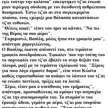
εγώ τούτην την κολόνια" εσκέφτηκεν τζ'αι ένιωσε
μιαν περίεργη σύνδεση με τον διευθυντή ανθρώπινου
δυναμικού. Έστω τζ'αι αν στο συγκεκριμένο
πλαίσιο, τους εχώριζε μια θάλασσα καταστάσεων
τζ'αι ευθυνών.
"Θέλεις καφέ;" είπεν του πριν να κάτσει. "Να πω
της Βέρας να σου φέρει".
"Ευχαριστώ, Βασίλη, μόλις ήπια στο γραφείο μου",
απάντησε χαμογελώντας.
Ο Βασίλης έκατσε απέναντί του, στο τεράστιο
γραφείο συνεδριάσεων. Έφκαλεν 'που την τσέπη του
το πορτοφόλι του τζ'αι έβαλέν το στην δεξιάν του
πλευρά, μαζί με το τεράστιο τηλέφωνό του. "Ξέρεις
για ποιο λόγο είμαστε δαμαί", είπε στον Κώστα
καθώς επροσπαθούσε να ανάψει το λάπτοπ του τζ'αι
να ενώσει ποντίκια, πρίζες και τα λοιπά.
"Ξέρω, είπεν μου ο υπεύθυνος του τμήματος",
απάντησε, προσπαθώντας να κρύψει την ανησυχία
τζ'αι την ανυπομονησία του. Το στομάσ'ιν του
έμοιαζε άδειο, γεμάτο με αέρα, τζ'αι μια τουρπίνα
ανακάτωννεν τα σωθικά του. "Έτσι πρέπει να