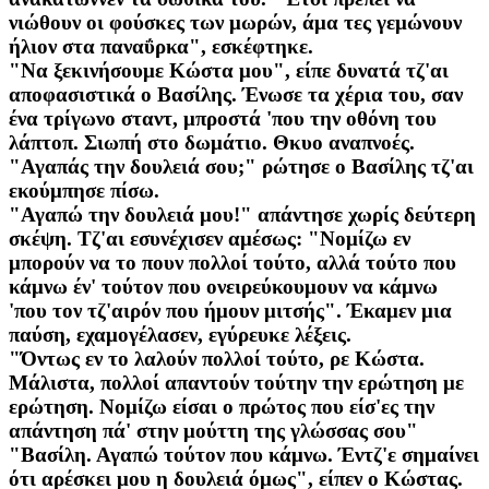
νιώθουν οι φούσκες των μωρών, άμα τες γεμώνουν
ήλιον στα παναΰρκα", εσκέφτηκε.
"Να ξεκινήσουμε Κώστα μου", είπε δυνατά τζ'αι
αποφασιστικά ο Βασίλης. Ένωσε τα χέρια του, σαν
ένα τρίγωνο σταντ, μπροστά 'που την οθόνη του
λάπτοπ. Σιωπή στο δωμάτιο. Θκυο αναπνοές.
"Αγαπάς την δουλειά σου;" ρώτησε ο Βασίλης τζ'αι
εκούμπησε πίσω.
"Αγαπώ την δουλειά μου!" απάντησε χωρίς δεύτερη
σκέψη. Τζ'αι εσυνέχισεν αμέσως: "Νομίζω εν
μπορούν να το πουν πολλοί τούτο, αλλά τούτο που
κάμνω έν' τούτον που ονειρεύκουμουν να κάμνω
'που τον τζ'αιρόν που ήμουν μιτσής". Έκαμεν μια
παύση, εχαμογέλασεν, εγύρευκε λέξεις.
"Όντως εν το λαλούν πολλοί τούτο, ρε Κώστα.
Μάλιστα, πολλοί απαντούν τούτην την ερώτηση με
ερώτηση. Νομίζω είσαι ο πρώτος που είσ'ες την
απάντηση πά' στην μούττη της γλώσσας σου"
"Βασίλη. Αγαπώ τούτον που κάμνω. Έντζ'ε σημαίνει
ότι αρέσκει μου η δουλειά όμως", είπεν ο Κώστας.