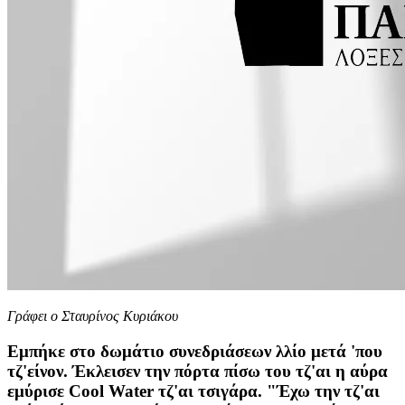
Γράφει ο Σταυρίνος Κυριάκου
Eμπήκε στο δωμάτιο συνεδριάσεων λλίο μετά 'που
τζ'είνον. Έκλεισεν την πόρτα πίσω του τζ'αι η αύρα
εμύρισε Cool Water τζ'αι τσιγάρα. "Έχω την τζ'αι