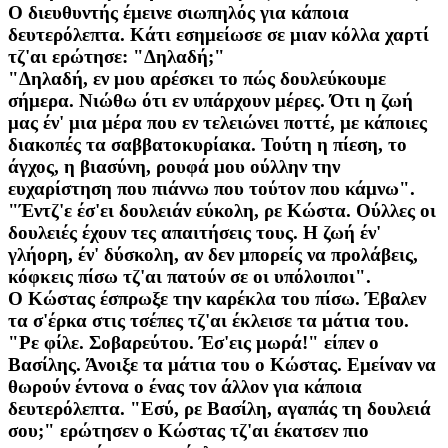
Ο διευθυντής έμεινε σιωπηλός για κάποια
δευτερόλεπτα. Κάτι εσημείωσε σε μιαν κόλλα χαρτί
τζ'αι ερώτησε: "Δηλαδή;"
"Δηλαδή, εν μου αρέσκει το πώς δουλεύκουμε
σήμερα. Νιώθω ότι εν υπάρχουν μέρες. Ότι η ζωή
μας έν' μια μέρα που εν τελειώνει ποττέ, με κάποιες
διακοπές τα σαββατοκυρίακα. Τούτη η πίεση, το
άγχος, η βιασύνη, ρουφά μου ούλλην την
ευχαρίστηση που πιάννω που τούτον που κάμνω".
"Έντζ'ε έσ'ει δουλειάν εύκολη, ρε Κώστα. Ούλλες οι
δουλειές έχουν τες απαιτήσεις τους. Η ζωή έν'
γλήορη, έν' δύσκολη, αν δεν μπορείς να προλάβεις,
κόφκεις πίσω τζ'αι πατούν σε οι υπόλοιποι".
Ο Κώστας έσπρωξε την καρέκλα του πίσω. Έβαλεν
τα σ'έρκα στις τσέπες τζ'αι έκλεισε τα μάτια του.
"Ρε φίλε. Σοβαρεύτου. Έσ'εις μωρά!" είπεν ο
Βασίλης. Άνοιξε τα μάτια του ο Κώστας. Εμείναν να
θωρούν έντονα ο ένας τον άλλον για κάποια
δευτερόλεπτα. "Εσύ, ρε Βασίλη, αγαπάς τη δουλειά
σου;" ερώτησεν ο Κώστας τζ'αι έκατσεν πιο