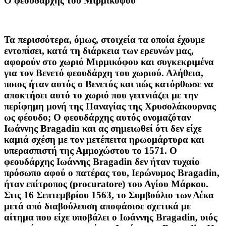
Ο φεουδάρχης του Μιρμικόφου
Τα περισσότερα, όμως, στοιχεία τα οποία έχουμε
εντοπίσει, κατά τη διάρκεια των ερευνών μας,
αφορούν στο χωριό Μιρμικόφου και συγκεκριμένα
για τον Βενετό φεουδάρχη του χωριού. Αλήθεια,
ποιος ήταν αυτός ο Βενετός και πώς κατόρθωσε να
αποκτήσει αυτό το χωριό που γειτνιάζει με την
περίφημη μονή της Παναγίας της Χρυσολάκουρνας
ως φέουδο; O φεουδάρχης αυτός ονομαζόταν
Ιωάννης Bragadin και ας σημειωθεί ότι δεν είχε
καμιά σχέση με τον μετέπειτα ηρωομάρτυρα και
υπερασπιστή της Αμμοχώστου το 1571. Ο
φεουδάρχης Ιωάννης Bragadin δεν ήταν τυχαίο
πρόσωπο αφού ο πατέρας του, Ιερώνυμος Bragadin,
ήταν επίτροπος (procuratore) του Αγίου Μάρκου.
Στις 16 Σεπτεμβρίου 1563, το Συμβούλιο των Δέκα
μετά από διαβούλευση αποφάσισε σχετικά με
αίτημα που είχε υποβάλει ο Ιωάννης Bragadin, υιός