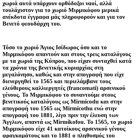
χωριά αυτά υπάρχουν ορθόδοξοι ναοί, αλλά
τουλάχιστον για το χωριό Μιρμικόφου μερικά
ανέκδοτα έγγραφα μάς πληροφορούν και για τον
Βενετό φεουδάρχη του.
Τόσο το χωριό Άγιος Ισίδωρος όσο και το
Μιρμικόφου απαντούν και στους τρεις καταλόγους
με τα χωριά της Κύπρου, που είχαν συνταχθεί κατά
τα χρόνια της βενετικής κυριαρχίας στη
μεγαλόνησο, καθώς και στην απογραφή που είχε
διενεργηθεί το 1565 και περιελάμβανε τους
ελεύθερους καλλιεργητές (francomati) αρσενικού
γένους. Το Μιρμικόφου το συναντούμε στους
βενετικούς καταλόγους ως Mirmicodu και στην
απογραφή του 1565 ως Μirmicothu ενώ στην
απογραφή του 1881, λίγο πριν την έλευση των
Άγγλων, απαντά ως Mirmikofou. Το 1565, το χωριό
Μιρμικόφου είχε 41 κατοίκους αρσενικού γένους
φραγκομάτους και το 1881 ο πληθυσμός του