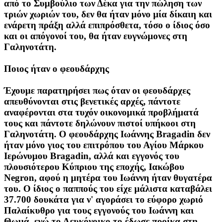
από το Συμβούλιο των Δέκα για την πώληση των
τριών χωριών του, δεν θα ήταν μόνο μία δίκαιη και
ενάρετη πράξη αλλά επιπρόσθετα, τόσο ο ίδιος όσο
και οι απόγονοί του, θα ήταν ευγνώμονες στη
Γαληνοτάτη.
Ποιος ήταν ο φεουδάρχης
Έχουμε παρατηρήσει πως όταν οι φεουδάρχες
απευθύνονται στις βενετικές αρχές, πάντοτε
αναφέρονται στα τυχόν οικονομικά προβλήματά
τους και πάντοτε δηλώνουν πιστοί υπήκοοι στη
Γαληνοτάτη. Ο φεουδάρχης Ιωάννης Bragadin δεν
ήταν μόνο γιος του επιτρόπου του Αγίου Μάρκου
Ιερώνυμου Bragadin, αλλά και εγγονός του
πλουσιότερου Κύπριου της εποχής, Ιακώβου
Negron, αφού η μητέρα του Ιωάννη ήταν θυγατέρα
του. Ο ίδιος ο παππούς του είχε μάλιστα καταβάλει
37.700 δουκάτα για ν' αγοράσει το εύφορο χωριό
Παλαίκυθρο για τους εγγονούς του Ιωάννη και
Θωμά, ενώ το Λευκόνοικο το έδωσε προίκα στη