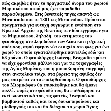
πώς ακριβώς ήταν το πραγματικό όνομα του χωριού
Μορμικόφου αφού μας έχει παραδοθεί
παραφθαρμένο. Στις βενετικές πηγές απαντά ως
Mirmicodu και το 1881 ως Mirmicofou. Πρόκειται
πραγματικά για ευτυχή συγκυρία η εντόπιση στο
Κρατικό Αρχείο της Βενετίας των δύο εγγράφων για
το Μιρμικόφου, δηλαδή, του αιτήματος του
φεουδάρχη στο Συμβούλιο των Δέκα και η σχετική
απόφαση, αφού έφεραν νέα στοιχεία στο φως για ένα
χωριό το οποίο εγκαταλείφθηκε παντελώς εδώ και
68 χρόνια. Ο φεουδάρχης Ιωάννης Bragadin πρέπει
να είχε φροντίσει μάλλον και για τις τοιχογραφίες
της Αγίας Μαρίνας, που η μισοσβησμένη επιγραφή
στον ανατολικό τοίχο, στα βόρεια της αψίδας δεν
μας επιτρέπει να το επαληθεύσουμε. Ο φεουδάρχης
του Μιρμικόφου θα επισκέφθηκε και θα έμεινε
πολλές φορές στο φέουδό του, θα επιθεώρησε τα
εκεί υποστατικά του, τις φυτείες λιναριού και
βαμβακιού καθώς και τους δουλοπαροίκους και
μίσθαργούς του και θα διέσχισε το χωριό Άγιος