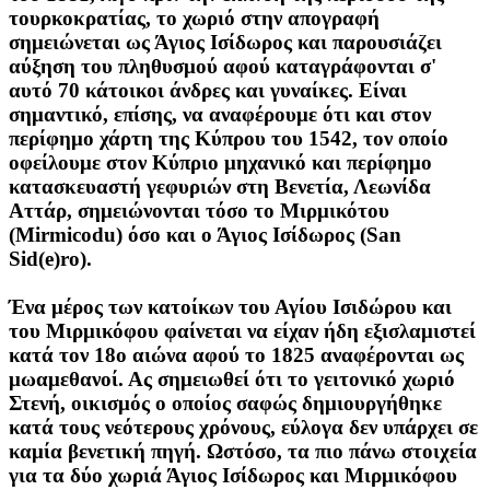
τουρκοκρατίας, το χωριό στην απογραφή
σημειώνεται ως Άγιος Ισίδωρος και παρουσιάζει
αύξηση του πληθυσμού αφού καταγράφονται σ'
αυτό 70 κάτοικοι άνδρες και γυναίκες. Είναι
σημαντικό, επίσης, να αναφέρουμε ότι και στον
περίφημο χάρτη της Κύπρου του 1542, τον οποίο
οφείλουμε στον Κύπριο μηχανικό και περίφημο
κατασκευαστή γεφυριών στη Βενετία, Λεωνίδα
Αττάρ, σημειώνονται τόσο το Μιρμικότου
(Mirmicodu) όσο και ο Άγιος Ισίδωρος (San
Sid(e)ro).
Ένα μέρος των κατοίκων του Αγίου Ισιδώρου και
του Μιρμικόφου φαίνεται να είχαν ήδη εξισλαμιστεί
κατά τον 18ο αιώνα αφού το 1825 αναφέρονται ως
μωαμεθανοί. Ας σημειωθεί ότι το γειτονικό χωριό
Στενή, οικισμός ο οποίος σαφώς δημιουργήθηκε
κατά τους νεότερους χρόνους, εύλογα δεν υπάρχει σε
καμία βενετική πηγή. Ωστόσο, τα πιο πάνω στοιχεία
για τα δύο χωριά Άγιος Ισίδωρος και Μιρμικόφου