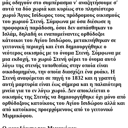
μάς οδηγούν στο συμπέρασμα ν' αναζητήσουμε σ'
αυτά τα δύο χωριά και κυρίως στο πλησιέστερο
χωριό Άγιος Ισίδωρος τους πρόδρομους οικισμούς
του χωριού Στενή. Σύμφωνα με όσα διέσωσε η
προφορική παράδοση, όσοι δεν ασπάσθηκαν το
Ισλάμ, δηλαδή οι εναπομείναντες ορθόδοξοι
κάτοικοι του Αγίου Ισιδώρου, μετακινήθηκαν σε
γειτονική περιοχή και έτσι δημιουργήθηκε ο
νεότερος οικισμός με το όνομα Στενή. Σύμφωνα με
μια εκδοχή, το χωριό Στενή φέρει το όνομα αυτό
λόγω της στενής τοποθεσίας στην οποία είναι
οικοδομημένο, την οποία διασχίζει ένα ρυάκι. Η
Στενή αναφέρεται σε πηγή το 1832 και η γραπτή
αυτή μαρτυρία είναι έως σήμερα και η παλαιότερη
μνεία για το εν λόγω χωριό. Δεν αποκλείεται ο
οικισμός της Στενής να δημιουργήθηκε όχι μόνο από
ορθόδοξους κατοίκους του Αγίου Ισιδώρου αλλά και
από κατοίκους προερχόμενους από το γειτονικό
Μιρμικόφου.