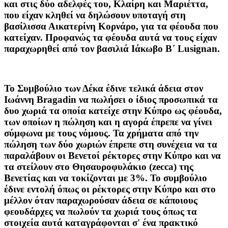
και στις δύο αδελφές του, Κλαίρη και Μαριέττα,
που είχαν κληθεί να δηλώσουν υποταγή στη
βασίλισσα Αικατερίνη Κορνάρο, για τα φέουδα που
κατείχαν. Προφανώς τα φέουδα αυτά να τους είχαν
παραχωρηθεί από τον βασιλιά Ιάκωβο Β΄ Lusignan.
To Συμβούλιο των Δέκα έδινε τελικά άδεια στον
Ιωάννη Bragadin να πωλήσει ο ίδιος προσωπικά τα
δυο χωριά τα οποία κατείχε στην Κύπρο ως φέουδα,
των οποίων η πώληση και η αγορά έπρεπε να γίνει
σύμφωνα με τους νόμους. Τα χρήματα από την
πώληση των δύο χωριών έπρεπε στη συνέχεια να τα
παραλάβουν οι Βενετοί ρέκτορες στην Κύπρο και να
τα στείλουν στο Θησαυροφυλάκιο (zecca) της
Βενετίας και να τοκίζονται με 3%. Το συμβούλιο
έδινε εντολή όπως οι ρέκτορες στην Κύπρο και στο
μέλλον όταν παραχωρούσαν άδεια σε κάποιους
φεουδάρχες να πωλούν τα χωριά τους όπως τα
στοιχεία αυτά καταγράφονται σ' ένα πρακτικό