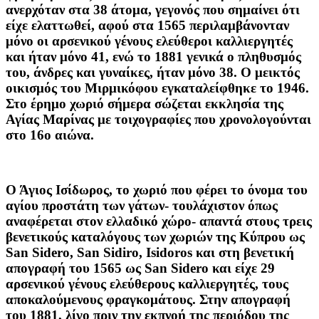
ανερχόταν στα 38 άτομα, γεγονός που σημαίνει ότι
είχε ελαττωθεί, αφού στα 1565 περιλαμβάνονταν
μόνο οι αρσενικού γένους ελεύθεροι καλλιεργητές
και ήταν μόνο 41, ενώ το 1881 γενικά ο πληθυσμός
του, άνδρες και γυναίκες, ήταν μόνο 38. Ο μεικτός
οικισμός του Μιρμικόφου εγκαταλείφθηκε το 1946.
Στο έρημο χωριό σήμερα σώζεται εκκλησία της
Αγίας Μαρίνας με τοιχογραφίες που χρονολογούνται
στο 16ο αιώνα.
Ο Άγιος Ισίδωρος, το χωριό που φέρει το όνομα του
αγίου προστάτη των γάτων- τουλάχιστον όπως
αναφέρεται στον ελλαδικό χώρο- απαντά στους τρεις
βενετικούς καταλόγους των χωριών της Κύπρου ως
San Sidero, San Sidiro, Ιsidoros και στη βενετική
απογραφή του 1565 ως San Sidero και είχε 29
αρσενικού γένους ελεύθερους καλλιεργητές, τους
αποκαλούμενους φραγκομάτους. Στην απογραφή
του 1881, λίγο πριν την εκπνοή της περιόδου της