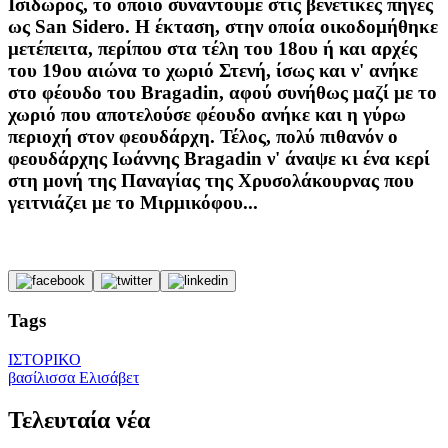
Ισίδωρος, το οποίο συναντούμε στις βενετικές πηγές
ως San Sidero. H έκταση, στην οποία οικοδομήθηκε
μετέπειτα, περίπου στα τέλη του 18ου ή και αρχές
του 19ου αιώνα το χωριό Στενή, ίσως και ν' ανήκε
στο φέουδο του Bragadin, αφού συνήθως μαζί με το
χωριό που αποτελούσε φέουδο ανήκε και η γύρω
περιοχή στον φεουδάρχη. Τέλος, πολύ πιθανόν ο
φεουδάρχης Ιωάννης Bragadin ν' άναψε κι ένα κερί
στη μονή της Παναγίας της Χρυσολάκουρνας που
γειτνιάζει με το Μιρμικόφου...
Tags
ΙΣΤΟΡΙΚΟ
βασίλισσα Ελισάβετ
Τελευταία νέα