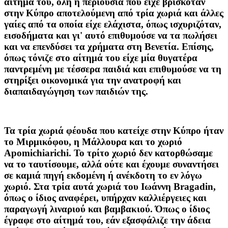
αίτημά του, όλη η περιουσία που είχε βρισκόταν
στην Κύπρο αποτελούμενη από τρία χωριά και άλλες
γαίες από τα οποία είχε ελάχιστα, όπως ισχυριζόταν,
εισοδήματα και γι' αυτό επιθυμούσε να τα πωλήσει
και να επενδύσει τα χρήματα στη Βενετία. Επίσης,
όπως τόνιζε στο αίτημά του είχε μία θυγατέρα
παντρεμένη με τέσσερα παιδιά και επιθυμούσε να τη
στηρίξει οικονομικά για την ανατροφή και
διαπαιδαγώγηση των παιδιών της.
Τα τρία χωριά φέουδα που κατείχε στην Κύπρο ήταν
το Μιρμικόφου, η Μάλλουρα και το χωριό
Apomichiarichi. To τρίτο χωριό δεν κατορθώσαμε
να το ταυτίσουμε, αλλά ούτε και έχουμε συναντήσει
σε καμιά πηγή εκδομένη ή ανέκδοτη το εν λόγω
χωριό. Στα τρία αυτά χωριά του Ιωάννη Bragadin,
όπως ο ίδιος αναφέρει, υπήρχαν καλλιέργειες και
παραγωγή λιναριού και βαμβακιού. Όπως ο ίδιος
έγραφε στο αίτημά του, εάν εξασφάλιζε την άδεια