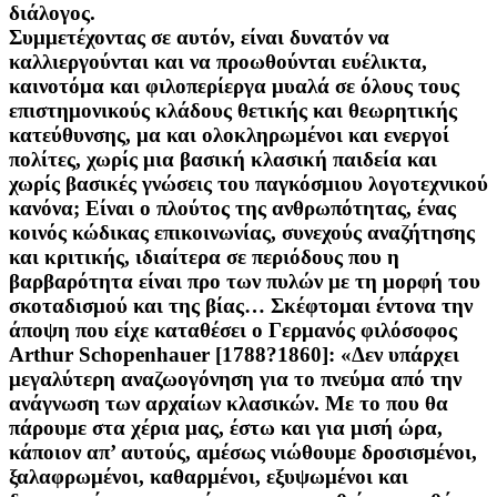
διάλογος.
Συμμετέχοντας σε αυτόν, είναι δυνατόν να
καλλιεργούνται και να προωθούνται ευέλικτα,
καινοτόμα και φιλοπερίεργα μυαλά σε όλους τους
επιστημονικούς κλάδους θετικής και θεωρητικής
κατεύθυνσης, μα και ολοκληρωμένοι και ενεργοί
πολίτες, χωρίς μια βασική κλασική παιδεία και
χωρίς βασικές γνώσεις του παγκόσμιου λογοτεχνικού
κανόνα; Είναι ο πλούτος της ανθρωπότητας, ένας
κοινός κώδικας επικοινωνίας, συνεχούς αναζήτησης
και κριτικής, ιδιαίτερα σε περιόδους που η
βαρβαρότητα είναι προ των πυλών με τη μορφή του
σκοταδισμού και της βίας… Σκέφτομαι έντονα την
άποψη που είχε καταθέσει ο Γερμανός φιλόσοφος
Arthur Schopenhauer [1788?1860]: «Δεν υπάρχει
μεγαλύτερη αναζωογόνηση για το πνεύμα από την
ανάγνωση των αρχαίων κλασικών. Με το που θα
πάρουμε στα χέρια μας, έστω και για μισή ώρα,
κάποιον απ’ αυτούς, αμέσως νιώθουμε δροσισμένοι,
ξαλαφρωμένοι, καθαρμένοι, εξυψωμένοι και