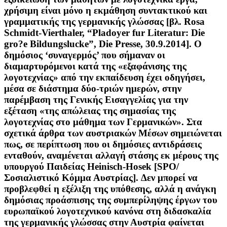
χρήσιμη είναι μόνο η εκμάθηση συντακτικού και
γραμματικής της γερμανικής γλώσσας [βλ. Rosa
Schmidt-Vierthaler, “Pladoyer fur Literatur: Die
gro?e Bildungslucke”, Die Presse, 30.9.2014]. Ο
δημόσιος ‘συναγερμός’ που σήμαναν οι
διαμαρτυρόμενοι κατά της «εξαφάνισης της
λογοτεχνίας» από την εκπαίδευση έχει οδηγήσει,
μέσα σε διάστημα δύο-τριών ημερών, στην
παρέμβαση της Γενικής Εισαγγελίας για την
εξέταση «της απώλειας της σημασίας της
λογοτεχνίας στο μάθημα των Γερμανικών». Στα
σχετικά άρθρα των αυστριακών Μέσων σημειώνεται
πως, σε περίπτωση που οι δημόσιες αντιδράσεις
ενταθούν, αναμένεται αλλαγή στάσης εκ μέρους της
υπουργού Παιδείας Heinisch-Hosek [SPΟ/
Σοσιαλιστικό Κόμμα Αυστρίας]. Δεν μπορεί να
προβλεφθεί η εξέλιξη της υπόθεσης, αλλά η ανάγκη
δημόσιας προάσπισης της συμπερίληψης έργων του
ευρωπαϊκού λογοτεχνικού κανόνα στη διδασκαλία
της γερμανικής γλώσσας στην Αυστρία φαίνεται