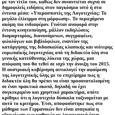
με τον τίτλο του, καθώς δεν συναντιέται συχνά σε
δημοφιλείς ειδήσεις στον παγκόσμιο ιστό ή στα
έντυπα μέσα: «Υπερασπιστές της Λογοτεχνίας: Το
μεγάλο έλλειμμα στη μόρφωση». Το περιεχόμενο
ακόμη πιο ενδιαφέρον. Γινόταν αναφορά στην
έντονη κινητοποίηση, μάλλον εκδηλώσεις
διαμαρτυρίας, διανοούμενων, συγγραφέων,
φιλολόγων και βιβλιόφιλων, εναντίον της
κατάργησης της διδασκαλίας κλασικής και νεότερης
ευρωπαϊκής λογοτεχνίας από τη διδακτέα ύλη στα
γενικής κατεύθυνσης λύκεια της χώρας, μια
απόφαση που θα τεθεί σε ισχύ την άνοιξη του 2015.
Η αυστριακή κυβέρνηση αιτιολογεί την αφαίρεση
της λογοτεχνικής ύλης με το επιχείρημα πως η
διδακτέα ύλη θα πρέπει να είναι προσανατολισμένη
σε έναν πρακτικό σκοπό, δηλαδή να έχει
συγκεκριμένο και χρηστικό χαρακτήρα, οπότε
κρίθηκε ότι η λογοτεχνία δύσκολα ταξινομείται με
αυτό το κριτήριο. Έτσι, αποφασίστηκε πως στο
μάθημα των Γερμανικών δεν είναι αναγκαία η
εξοικείωση των μαθητών με λογοτεχνικά έργα,