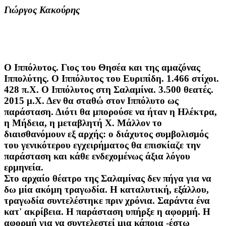
Γιώργος Κακούρης
Ο Ιππόλυτος. Γιος του Θησέα και της αμαζόνας
Ιππολύτης. Ο Ιππόλυτος του Ευριπίδη. 1.466 στίχοι.
428 π.Χ. Ο Ιππόλυτος στη Σαλαμίνα. 3.500 θεατές.
2015 μ.Χ. Δεν θα σταθώ στον Ιππόλυτο ως
παράσταση. Διότι θα μπορούσε να ήταν η Ηλέκτρα,
η Μήδεια, η μεταβλητή X. Μάλλον το
διαισθανόμουν εξ αρχής: ο διάχυτος συμβολισμός
του γενικότερου εγχειρήματος θα επισκίαζε την
παράσταση και κάθε ενδεχομένως άξια λόγου
ερμηνεία.
Στο αρχαίο θέατρο της Σαλαμίνας δεν πήγα για να
δω μία ακόμη τραγωδία. Η καταλυτική, εξάλλου,
τραγωδία συντελέστηκε πριν χρόνια. Σαράντα ένα
κατ' ακρίβεια. Η παράσταση υπήρξε η αφορμή. Η
αφορμή για να συντελεστεί μια κάποια -έστω