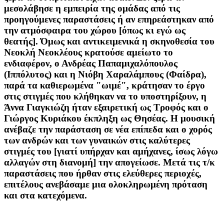
μεσολάβησε η εμπειρία της ομάδας από τις
προηγούμενες παραστάσεις ή αν επηρεάστηκαν από
την ατμόσφαιρα του χώρου [όπως κι εγώ ως
θεατής]. Όμως και αντικειμενικά η σκηνοθεσία του
Νεοκλή Νεοκλέους κρατούσε αμείωτο το
ενδιαφέρον, ο Ανδρέας Παπαμιχαλόπουλος
(Ιππόλυτος) και η Νιόβη Χαραλάμπους (Φαίδρα),
παρά τα καθιερωμένα "ωιμέ", κράτησαν το έργο
στις στιγμές που κλήθηκαν να το υποστηρίξουν, η
Άννα Γιαγκιώζη ήταν εξαιρετική ως Τροφός και ο
Γιώργος Κυριάκου έκπληξη ως Θησέας. Η μουσική
ανέβαζε την παράσταση σε νέα επίπεδα και ο χορός
των ανδρών και των γυναικών στις καλύτερες
στιγμές του [γιατί υπήρχαν και αμήχανες, ίσως λόγω
αλλαγών στη διανομή] την απογείωσε. Μετά τις τ/κ
παραστάσεις που ήρθαν στις ελεύθερες περιοχές,
επιτέλους ανεβάσαμε μια ολοκληρωμένη πρόταση
και στα κατεχόμενα.