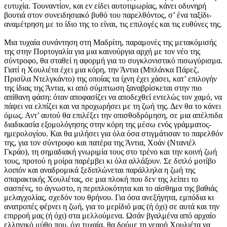
ευτυχία. Τουναντίον, και εν είδει αυτοτιμωρίας, κάνει οδυνηρή
βουτιά στον συνειδησιακό βυθό του παρελθόντος, σ’ ένα ταξίδι-
αναμέτρηση με το ίδιο της το είναι, τις επιλογές και τις ευθύνες της.
Μια τυχαία συνάντηση στη Μαδρίτη, παραμονές της μετακόμισής
της στην Πορτογαλία για μια καινούργια αρχή με τον νέο της
σύντροφο, θα σταθεί η αφορμή για το συγκλονιστικό πισωγύρισμα.
Γιατί η Χουλιέτα έχει μια κόρη, την Άντια (Μπλάνκα Πάρεζ,
Πρισίλα Ντελγκάντο) της οποίας τα ίχνη έχει χάσει, κατ’ επιλογήν
της ίδιας της Άντια, κι από σύμπτωση ξαναβρίσκεται στην πιο
απίθανη φάση: όταν αποφασίζει να αποδεχθεί εντελώς τον χαμό, να
πάψει να ελπίζει και να προχωρήσει με τη ζωή της. Δεν θα το κάνει
όμως. Αντ’ αυτού θα επιλέξει την οπισθοδρόμηση, σε μια απέλπιδα
διαδικασία εξομολόγησης στην κόρη της μέσω ενός γράμματος-
ημερολογίου. Και θα μιλήσει για όλα όσα στιγμάτισαν το παρελθόν
της, για τον σύντροφο και πατέρα της Άντια, Χοάν (Ντανιέλ
Γκράο), τη σημαδιακή γνωριμία τους στο τρένο και την κοινή ζωή
τους, προτού η μοίρα παρέμβει κι όλα αλλάξουν. Σε διπλό μοτίβο
λοιπόν και αναδρομικά ξεδιπλώνεται παράλληλα η ζωή της
σπαρακτικής Χουλιέτας, σε μια πλοκή που δεν της λείπει το
σασπένς, το άγνωστο, η περιπλοκότητα και το αίσθημα της βαθιάς
μελαγχολίας, σχεδόν του θρήνου. Για όσα ανεξήγητα, εμπόδια κι
ανατροπές φέρνει η ζωή, για το μερίδιό μας (ή όχι) σε αυτά και την
επιρροή μας (ή όχι) στα μελλούμενα. Ωσάν βγαλμένα από αρχαίο
ελληνικό μύθο που, όχι τυχαία, θα δούμε τη νεαρή Χουλιέτα να