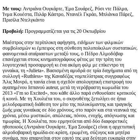
Με τους:
Αντριάνα Ουγκάρτε, Έμα Σουάρεζ, Ρόσι ντε Πάλμα,
Ίνμα Κουέστα, Πιλάρ Κάστρο, Ντανιέλ Γκράο, Μπλάνκα Πάρεζ,
Πρισίλα Ντελγκάντο
Προβολή:
Προγραμματίζεται για τις 20 Οκτωβρίου
Μαέστρος στην περίπλοκη αφήγηση, ειδήμων των φιλμικών
συμβολισμών κι έμπειρος στη σύνθεση πολυποίκιλων συστατικών,
φαινομενικά αταίριαστων μεταξύ τους, ο Πέδρο Αλμοδόβαρ
επανέρχεται στους κινηματογράφους φέτος με την τρίτη του
λογοτεχνική προσαρμογή κι ένα ακόμη φιλμ με επίκεντρο τη
γυναίκα, τη «Julieta». Βασισμένη αμυδρά σε τρία διηγήματα από τη
συλλογή «Ruthless» της Καναδέζας νομπελίστριας συγγραφέως
Άλις Μονρό, η ταινία είναι η σχεδόν απολογητική επιστροφή του
αγαπημένου Ισπανού auteur, μετά τη νερόβραστη κωμωδία του
2013 «Ι’m so Εxcited», που κάθε άλλο παρά ενθουσίασε κριτικούς
ή κοινό. Με τη Χουλιέτα του, ο σκηνοθέτης ξετυλίγει σε ήπια
μελοδραματική διάθεση τον μίτο της πολυκύμαντης και τραγικής
ζωής μιας γυναίκας σε δύο χρόνους, στο παρόν και στα νεανικά της
χρόνια, μέσω μυστικών, απώλειας, πόνου, ενοχής, απόγνωσης και
τιμωρίας. Η Χουλιέτα, που ερμηνεύεται από δύο διαφορετικές
ηθοποιούς (Αντριάνα Ουγκάρτε, Έμα Σουάρεζ) είναι η αρχετυπική
αλμοδοβαρική ηρωίδα-σε-κρίση, ερωμένη, σύζυγος και μητέρα
συνάμα, που απαρνείται στον εαυτό της μια δεύτερη ευκαιρία στην