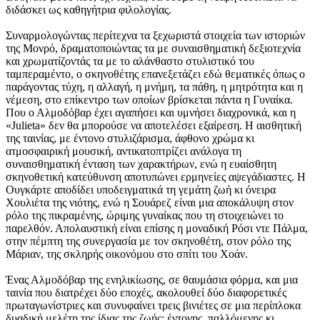
διδάσκει ως καθηγήτρια φιλολογίας.
Συναρμολογώντας περίτεχνα τα ξεχωριστά στοιχεία των ιστοριών
της Μονρό, δραματοποιώντας τα με συναισθηματική δεξιοτεχνία
και χρωματίζοντάς τα με το αλάνθαστο στυλιστικό του
ταμπεραμέντο, ο σκηνοθέτης επανεξετάζει εδώ θεματικές όπως ο
παράγοντας τύχη, η αλλαγή, η μνήμη, τα πάθη, η μητρότητα και η
νέμεση, στο επίκεντρο των οποίων βρίσκεται πάντα η Γυναίκα.
Που ο Αλμοδόβαρ έχει αγαπήσει και υμνήσει διαχρονικά, και η
«Julieta» δεν θα μπορούσε να αποτελέσει εξαίρεση. Η αισθητική
της ταινίας, με έντονο στυλιζάρισμα, άφθονο χρώμα κι
ατμοσφαιρική μουσική, αντικατοπτρίζει ανάλογα τη
συναισθηματική ένταση των χαρακτήρων, ενώ η ευαίσθητη
σκηνοθετική κατεύθυνση αποτυπώνει ερμηνείες αψεγάδιαστες. Η
Ουγκάρτε αποδίδει υποδειγματικά τη γεμάτη ζωή κι όνειρα
Χουλιέτα της νιότης, ενώ η Σουάρεζ είναι μια αποκάλυψη στον
ρόλο της πικραμένης, ώριμης γυναίκας που τη στοιχειώνει το
παρελθόν. Απολαυστική είναι επίσης η μοναδική Ρόσι ντε Πάλμα,
στην πέμπτη της συνεργασία με τον σκηνοθέτη, στον ρόλο της
Μάριαν, της σκληρής οικονόμου στο σπίτι του Χοάν.
Ένας Αλμοδόβαρ της ενηλικίωσης, σε θαυμάσια φόρμα, και μια
ταινία που διατρέχει δύο εποχές, ακολουθεί δύο διαφορετικές
πρωταγωνίστριες και συνυφαίνει τρεις βινιέτες σε μια περίπλοκα
δυαδική μελέτη της ίδιας της ζωής: έντονης, παλλόμενης κι