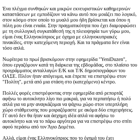
Ένα πλέγμα συνθηκών και μικρών εκνευριστικών καθημερινών
καταστάσεων με εμποδίζουν να κάνω αυτό που μοιάζει πιο λογικό,
στον κόσμο στον οποίο το μυαλό μου ήδη βρίσκεται και όπου η
πόλη μου είναι ενιαία. Στην πραγματικότητα που έχει διαμορφώσει
με τη συλλογική συγκατάθεσή της η πλειοψηφία των γύρω μου,
είμαι ένας Ελληνοκύπριος με όχημα με ελληνοκυπριακές
πινακίδες, στην κατεχόμενη περιοχή. Και τα πράγματα δεν είναι
τόσο απλά.
Νωρίτερα το πρωί βρισκόμουν στην εφημερίδα "YeniDuzen",
όπου εργαζόμουν κατά τη διάρκεια της εβδομάδας, στο πλαίσιο του
προγράμματος ανταλλαγών Ε/Κ και Τ/Κ δημοσιογράφων του
ΟΑΣΕ. Πλέον ήταν απόγευμα, και έπρεπε να επιστρέψω στον
"Πολίτη", μετά από μια στάση στο (κατεχόμενο) κέντρο.
Πολλές φορές επιστρέφοντας στην εφημερίδα από ρεπορτάζ
αφήνω το αυτοκίνητο λίγο πιο μακριά, για να περπατήσω ή πολύ
απλά για να μην αναγκάζομαι να ψάχνω χώρο στον υπερπλήρη
χώρο στάθμευσης που μοιραζόμαστε με ακόμα δύο επιχειρήσεις.
Γι' αυτό δεν θα ήταν και άσχημη ιδέα απλά να αφήσω το
αυτοκίνητο και να το πάρω αργότερα για να επιστρέψω στο σπίτι
αφού περάσω από τον Άγιο Δομέτιο.
Αλλά, είμαι ένας Ελληνοκύπριος που το όχημά του έχει