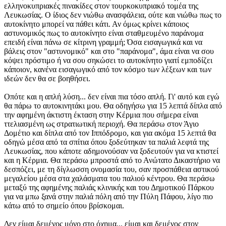
ελληνοκυπριακές πινακίδες στον τουρκοκυπριακό τομέα της
Λευκωσίας. Ο ίδιος δεν νιώθω ανασφάλεια, ούτε και νιώθω πως το
αυτοκίνητο μπορεί να πάθει κάτι. Αν όμως κρίνει κάποιος
αστυνομικός πως το αυτοκίνητο είναι σταθμευμένο παράνομα
επειδή είναι πάνω σε κίτρινη γραμμή; Όσα εισαγωγικά και να
βάλεις στον "αστυνομικό" και στο "παράνομα", άμα είναι να σου
κόψει πρόστιμο ή να σου σηκώσει το αυτοκίνητο γιατί εμποδίζει
κάποιον, κανένα εισαγωγικό από τον κόσμο των λέξεων και των
ιδεών δεν θα σε βοηθήσει.
Οπότε και η απλή λύση... δεν είναι πια τόσο απλή. Γι' αυτό και εγώ
θα πάρω το αυτοκινητάκι μου. Θα οδηγήσω για 15 λεπτά δίπλα από
την αφημένη άκτιστη έκταση στην Κέρμια που σήμερα είναι
ττελιασμένη ως στρατιωτική περιοχή. Θα περάσω στον Άγιο
Δομέτιο και δίπλα από τον Ιππόδρομο, και για ακόμα 15 λεπτά θα
οδηγώ μέσα από τα σπίτια όπου ξοδεύτηκαν τα παλιά λεφτά της
Λευκωσίας, που κάποτε αδημονούσαν να ξοδευτούν για να κτιστεί
και η Κέρμια. Θα περάσω μπροστά από το Ανώτατο Δικαστήριο να
δεσπόζει, με τη δίγλωσση ονομασία του, σαν προσπάθεια αστικού
μεγαλείου μέσα στα χαλάσματα του παλιού κέντρου. Θα περάσω
μεταξύ της αφημένης παλιάς κλινικής και του Δημοτικού Πάρκου
για να μπω ξανά στην παλιά πόλη από την Πύλη Πάφου, λίγο πιο
κάτω από το σημείο όπου βρίσκομαι.
Δεν είμαι δεμένος μόνο στο όχημα... είμαι και δεμένος στον