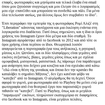
επαφές, φωτογραφίες και μηνύματα και τελικά έλαβα ένα email
όπου μου ζητούσαν συγγνώμη και μου έλεγαν ότι ο λογαριασμός
μου είχε επανέλθει και μπορούσα να συνδεθώ και πάλι. Για μένα
όλα τελείωσαν αισίως, για άλλους όμως δεν συμβαίνει το ίδιο".
Έτσι περιγράφει την εμπειρία της η φωτογράφος Ρομί Αλιζέ στη
"Liberation" κάνοντας ταυτόχρονα και μια έκκληση ενάντια στη
λογοκρισία στο διαδίκτυο. Γιατί όπως σημειώνει, και η ίδια οι όροι
χρήσεις του Instagram έχουν δύο μέτρα και δύο σταθμά. Το
Instagram αγοράστηκε από το facebook το 2012 και από τότε οι
όροι χρήσης είναι περίπου οι ίδιοι. Θεωρητικά λοιπόν
απαγορεύεται η πορνογραφία (για τους ανήλικους), η ρητορική
μίσους κ.λπ. Ωστόσο, και οι δύο πλατφόρμες είναι γεμάτες από
εικόνες σεξιστικές, βίαιες, γεμάτες μίσος όπως και με σχόλια
ομοφοβικά, μισογυνικά, ρατσιστικά. Ας πάρουμε ένα παράδειγμα:
μια ανάρτηση που δείχνει μια κουζίνα και ένα σχολιάκι από κάτω
"εδώ είναι η θέση της γυναίκας και όποια δεν την κρατάει θα
καταλάβει τι σημαίνει Μήτσος", δεν έχει κανέναν φόβο να
"κατεβεί" από το Instagram. Ο αλγόριθμος θα τη δεχτεί. Όσον
αφορά το γυμνό, μια φωτογραφία από το Playboy θα μείνει ενώ μια
φωτογραφία από ένα θεατρικό έργο που παρουσιάζει γυμνό
πιθανόν να "κατεβεί". Γιατί το Playboy, όπως και οι μεγάλοι
"παραγωγοί" εικόνων, πληρώνουν εκατομμύρια σε διαφημίσεις
στο facebook και το Instagram, είναι μεγάλοι πελάτες.