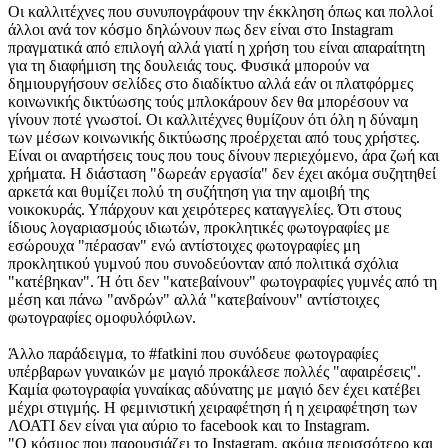
Οι καλλιτέχνες που συνυπογράφουν την έκκληση όπως και πολλοί
άλλοι ανά τον κόσμο δηλώνουν πως δεν είναι στο Instagram
πραγματικά από επιλογή αλλά γιατί η χρήση του είναι απαραίτητη
για τη διαφήμιση της δουλειάς τους. Φυσικά μπορούν να
δημιουργήσουν σελίδες στο διαδίκτυο αλλά εάν οι πλατφόρμες
κοινωνικής δικτύωσης τούς μπλοκάρουν δεν θα μπορέσουν να
γίνουν ποτέ γνωστοί. Οι καλλιτέχνες θυμίζουν ότι όλη η δύναμη
των μέσων κοινωνικής δικτύωσης προέρχεται από τους χρήστες.
Είναι οι αναρτήσεις τους που τους δίνουν περιεχόμενο, άρα ζωή και
χρήματα. Η διάσταση "δωρεάν εργασία" δεν έχει ακόμα συζητηθεί
αρκετά και θυμίζει πολύ τη συζήτηση για την αμοιβή της
νοικοκυράς. Υπάρχουν και χειρότερες καταγγελίες. Ότι στους
ίδιους λογαριασμούς ιδιωτών, προκλητικές φωτογραφίες με
εσώρουχα "πέρασαν" ενώ αντίστοιχες φωτογραφίες μη
προκλητικού γυμνού που συνοδεύονταν από πολιτικά σχόλια
"κατέβηκαν". Ή ότι δεν "κατεβαίνουν" φωτογραφίες γυμνές από τη
μέση και πάνω "ανδρών" αλλά "κατεβαίνουν" αντίστοιχες
φωτογραφίες ομοφυλόφιλων.
Άλλο παράδειγμα, το #fatkini που συνόδευε φωτογραφίες
υπέρβαρων γυναικών με μαγιό προκάλεσε πολλές "αφαιρέσεις".
Καμία φωτογραφία γυναίκας αδύνατης με μαγιό δεν έχει κατέβει
μέχρι στιγμής. Η φεμινιστική χειραφέτηση ή η χειραφέτηση των
ΛΟΑΤΙ δεν είναι για αύριο το facebook και το Instagram.
"Ο κόσμος που παρουσιάζει το Instagram, ακόμα περισσότερο και