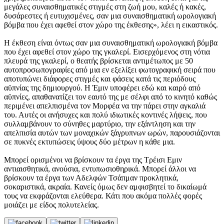
μεγάλες συναισθηματικές στιγμές στη ζωή μου, καλές ή κακές,
δυσάρεστες ή ευτυχισμένες, σαν μια συναισθηματική ωρολογιακή
βόμβα που έχει αφεθεί στον χώρο της έκθεσης», λέει η εικαστικός.
Η έκθεση είναι όντως σαν μια συναισθηματική ωρολογιακή βόμβα
που έχει αφεθεί στον χώρο της γκαλερί. Εισερχόμενος στη νότια
πλευρά της γκαλερί, ο θεατής βρίσκεται αντιμέτωπος με 50
αυτοπροσωπογραφίες από μια εν εξελίξει φωτογραφική σειρά που
αποτυπώνει διάφορες στιγμές και φάσεις κατά τις περιόδους
αϋπνίας της δημιουργού. Η Έμιν υποφέρει εδώ και καιρό από
αϋπνίες, απαθανατίζει τον εαυτό της με σέλφι από το κινητό καθώς
περιμένει απελπισμένα τον Μορφέα να την πάρει στην αγκαλιά
του. Αυτές οι ανήσυχες και πολύ ιδιωτικές κοντινές λήψεις, που
συλλαμβάνουν το σύνηθες μαρτύριο, την εξάντληση και την
απελπισία αυτών των μοναχικών ξάγρυπνων ωρών, παρουσιάζονται
σε πυκνές εκτυπώσεις ύψους δύο μέτρων η κάθε μια.
Μπορεί ορισμένοι να βρίσκουν τα έργα της Τρέισι Εμιν
αντιαισθητικά, ανούσια, εντυπωσιοθηρικά. Mπορεί άλλοι να
βρίσκουν τα έργα των Αδελφών Τσάπμαν προκλητικά,
σοκαριστικά, ακραία. Κανείς όμως δεν αμφισβητεί το δικαίωμά
τους να εκφράζονται ελεύθερα. Κάτι που ακόμα πολλές φορές
μοιάζει με είδος πολυτελείας.