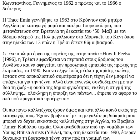
Κωνσταντίνος. Γεννημένος το 1962 ο πρώτος και το 1966 ο
δεύτερος.
H Trace Emin γεννήθηκε το 1963 στο Κρόιντον από μητέρα
Αγγλίδα με καταγωγή ρομά και πατέρα Τουρκοκύπριο, που
μετανάστευσε στη Βρετανία τη δεκαετία του ‘50. Μαζί με τον
δίδυμο αδερφό της Πολ μεγάλωσαν στο Μάργκεϊτ του Κεντ όπου
στην ηλικία των 13 ετών η Τρέισι έπεσε θύμα βιασμού.
Σε ένα πρώιμο έργο της πορείας της, στην ταινία «How It Feels»
[1996], η Τρέισι εμφανίζεται να περπατά στους δρόμους του
Λονδίνου και να αφηγείται την προσωπική εμπειρία της πρώτης της
έκτρωσης, το 1990. Και να εξηγεί πώς μέσω της κρίσης εκείνης
έφτασε στο αποκαλυπτικό συμπέρασμα ότι η τέχνη δεν μπορεί να
φτιάχνεται για την τέχνη, αλλά είναι εγγενώς συνδεδεμένη με την
ίδια τη ζωή: «η ουσία της δημιουργικότητας, εκείνη η στιγμή της
σύλληψης... ολόκληρη η ύπαρξη των πάντων... έπρεπε να αφορά το
από πού πραγματικά προέρχεται».
Οι πιο πάνω καλλιτέχνες έχουν όμως και κάτι άλλο κοινό εκτός της
καταγωγής τους. Έχουν βραβευτεί με τη μεγαλύτερη διάκριση που
μπορεί να δεχτεί εικαστικός καλλιτέχνης στην Αγγλία, το Βραβείο
Turner. Kαθόλου τυχαία. Όλοι αναδύθηκαν από την «ομάδα» των
Young British Artists (YBAs), που, στη δεκαετία του 1990, έφεραν
δυναμικά τη βρετανική τέχνη στην πρώτη γραμμή των