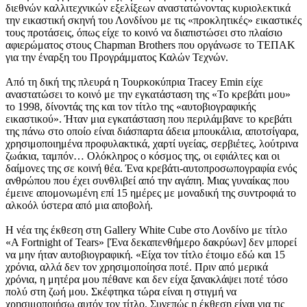
διεθνών καλλιτεχνικών εξελίξεων αναστατώνοντας κυριολεκτικά
την εικαστική σκηνή του Λονδίνου με τις «προκλητικές» εικαστικές
τους προτάσεις, όπως είχε το κοινό να διαπιστώσει στο πλαίσιο
αφιερώματος στους Chapman Brothers που οργάνωσε το ΤΕΠΑΚ
για την έναρξη του Προγράμματος Καλών Τεχνών.
Από τη δική της πλευρά η Τουρκοκύπρια Tracey Emin είχε
αναστατώσει το κοινό με την εγκατάσταση της «Το κρεβάτι μου»
το 1998, δίνοντάς της και τον τίτλο της «αυτοβιογραφικής
εικαστικού». Ήταν μια εγκατάσταση που περιλάμβανε το κρεβάτι
της πάνω στο οποίο είναι διάσπαρτα άδεια μπουκάλια, αποτσίγαρα,
χρησιμοποιημένα προφυλακτικά, χαρτί υγείας, σερβιέτες, λούτρινα
ζωάκια, ταμπόν… Ολόκληρος ο κόσμος της, οι εφιάλτες και οι
δαίμονες της σε κοινή θέα. Ένα κρεβάτι-αυτοπροσωπογραφία ενός
ανθρώπου που έχει συνθλιβεί από την αγάπη. Μιας γυναίκας που
έμεινε απομονωμένη επί 15 ημέρες με μοναδική της συντροφιά το
αλκοόλ ύστερα από μια αποβολή.
Η νέα της έκθεση στη Gallery White Cube στο Λονδίνο με τίτλο
«A Fortnight of Tears» [Ένα δεκαπενθήμερο δακρύων] δεν μπορεί
να μην ήταν αυτοβιογραφική. «Είχα τον τίτλο έτοιμο εδώ και 15
χρόνια, αλλά δεν τον χρησιμοποίησα ποτέ. Πριν από μερικά
χρόνια, η μητέρα μου πέθανε και δεν είχα ξανακλάψει ποτέ τόσο
πολύ στη ζωή μου. Σκέφτηκα τώρα είναι η στιγμή να
χρησιμοποιήσω αυτόν τον τίτλο. Συνεπώς η έκθεση είναι για τις