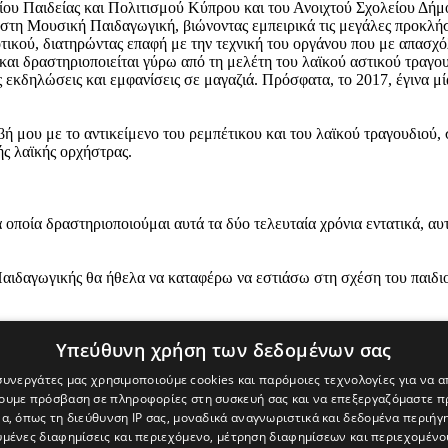
υ Παιδείας και Πολιτισμού Κύπρου και του Ανοιχτού Σχολείου Δήμ
στη Μουσική Παιδαγωγική, βιώνοντας εμπειρικά τις μεγάλες προκλή
τικού, διατηρώντας επαφή με την τεχνική του οργάνου που με απασχόλ
και δραστηριοποιείται γύρω από τη μελέτη του λαϊκού αστικού τραγο
ς εκδηλώσεις και εμφανίσεις σε μαγαζιά. Πρόσφατα, το 2017, έγινα μ
βή μου με το αντικείμενο του ρεμπέτικου και του λαϊκού τραγουδιού,
ς λαϊκής ορχήστρας.
οποία δραστηριοποιούμαι αυτά τα δύο τελευταία χρόνια εντατικά, αυ
αιδαγωγικής θα ήθελα να καταφέρω να εστιάσω στη σχέση του παιδιο
Υπεύθυνη χρήση των δεδομένων σας
 συνεργάτες μας χρησιμοποιούμε cookies και παρόμοιες τεχνολογίες για να
χουμε πρόσβαση σε πληροφορίες στη συσκευή σας και να επεξεργαζόμαστε 
α, όπως τη διεύθυνση IP σας, μοναδικά αναγνωριστικά και δεδομένα περιήγη
υμένες διαφημίσεις και περιεχόμενο, μέτρηση διαφημίσεων και περιεχομένο