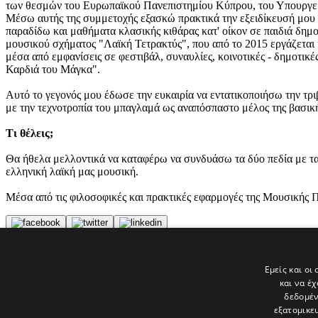
των θεσμών του Ευρωπαϊκού Πανεπιστημίου Κύπρου, του Υπουργείο
Mέσω αυτής της συμμετοχής εξασκώ πρακτικά την εξειδίκευσή μου 
παραδίδω και μαθήματα κλασικής κιθάρας κατ' οίκον σε παιδιά δημο
μουσικού σχήματος "Λαϊκή Τετρακτύς", που από το 2015 εργάζεται 
μέσα από εμφανίσεις σε φεστιβάλ, συναυλίες, κοινοτικές - δημοτικέ
Καρδιά του Μάγκα".
Αυτό το γεγονός μου έδωσε την ευκαιρία να εντατικοποιήσω την τρι
με την τεχνοτροπία του μπαγλαμά ως αναπόσπαστο μέλος της βασική
Τι θέλεις;
Θα ήθελα μελλοντικά να καταφέρω να συνδυάσω τα δύο πεδία με τα 
ελληνική λαϊκή μας μουσική.
Μέσα από τις φιλοσοφικές και πρακτικές εφαρμογές της Μουσικής Π
Tags
Εμείς και οι
ΣΥΣΤΑΣΕΙΣ
και να έ
ΡΙΚ
δεδομέν
εξατομικε