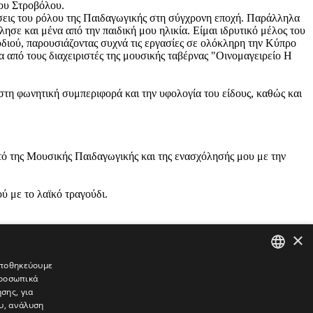
ου Στροβόλου.
σεις του ρόλου της Παιδαγωγικής στη σύγχρονη εποχή. Παράλληλα
ησε και μένα από την παιδική μου ηλικία. Είμαι ιδρυτικό μέλος του
υδιού, παρουσιάζοντας συχνά τις εργασίες σε ολόκληρη την Κύπρο
ία από τους διαχειριστές της μουσικής ταβέρνας "Οινομαγειρείο Η
 στη φωνητική συμπεριφορά και την υφολογία του είδους, καθώς και
τό της Μουσικής Παιδαγωγικής και της ενασχόλησής μου με την
ύ με το λαϊκό τραγούδι.
×
 αποθηκεύουμε
προσωπικά
GREEK
σης, για
ENGLISH
υ, ανάλυση