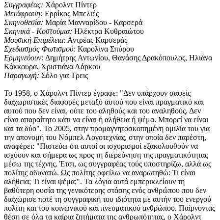
Συγγραφέας:
Χάρολντ Πίντερ
Μετάφραση:
Ερρίκος Μπελιές
Σκηνοθεσία:
Μαρία Μανναρίδου - Καρσερά
Σκηνικά - Κοστούμια:
Ηλέκτρα Κυθραιώτου
Μουσική Επιμέλεια:
Αντρέας Καρσεράς
Σχεδιασμός Φωτισμού:
Καρολίνα Σπύρου
Ερμηνεύουν:
Δημήτρης Αντωνίου, Θανάσης Δρακόπουλος, Ηλιάνα
Κάκκουρα, Χριστιάνα Λάρκου
Παραγωγή:
Σόλο για Τρεις
Το 1958, ο Χάρολντ Πίντερ έγραφε: "Δεν υπάρχουν σαφείς
διαχωριστικές διαφορές μεταξύ αυτού που είναι πραγματικό και
αυτού που δεν είναι, ούτε του αληθούς και του αναληθούς. Δεν
είναι απαραίτητο κάτι να είναι ή αλήθεια ή ψέμα. Μπορεί να είναι
και τα δύο". Το 2005, στην προμαγνητοσκοπημένη ομιλία του για
την απονομή του Νόμπελ Λογοτεχνίας, στην οποία δεν παρέστη,
αναφέρει: "Πιστεύω ότι αυτοί οι ισχυρισμοί εξακολουθούν να
ισχύουν και σήμερα ως προς τη διερεύνηση της πραγματικότητας
μέσω της τέχνης. Έτσι, ως συγγραφέας τούς υποστηρίζω, αλλά ως
πολίτης αδυνατώ. Ως πολίτης οφείλω να αναρωτηθώ: Τι είναι
αλήθεια; Τι είναι ψέμα;". Τα λόγια αυτά εμπερικλείουν τη
βαθύτερη ουσία της γενικότερης στάσης ενός ανθρώπου που δεν
διαχώρισε ποτέ τη συγγραφική του ιδιότητα με αυτήν του ενεργού
πολίτη και του κοινωνικού και πνευματικού ανθρώπου. Παίρνοντας
θέση σε όλα τα καίρια ζητήματα της ανθρωπότητας, ο Χάρολντ