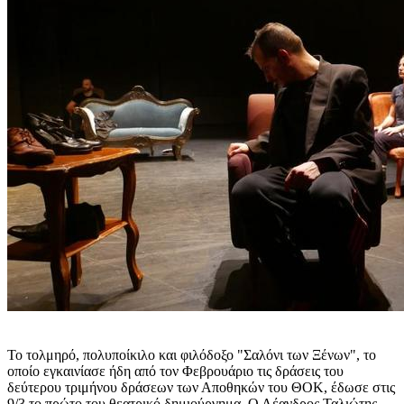
Το τολμηρό, πολυποίκιλο και φιλόδοξο "Σαλόνι των Ξένων", το
οποίο εγκαινίασε ήδη από τον Φεβρουάριο τις δράσεις του
δεύτερου τριμήνου δράσεων των Αποθηκών του ΘΟΚ, έδωσε στις
9/3 το πρώτο του θεατρικό δημιούργημα. Ο Λέανδρος Ταλιώτης