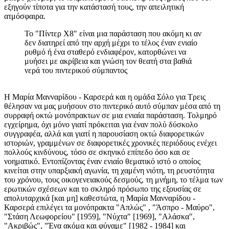
εξηγούν τίποτα για την κατάστασή τους, την απειλητική
ατμόσφαιρα.
Το "Πίντερ Χ8" είναι μια παράσταση που ακόμη κι αν
δεν διατηρεί από την αρχή μέχρι το τέλος έναν ενιαίο
ρυθμό ή ένα σταθερό ενδιαφέρον, κατορθώνει να
μυήσει με ακρίβεια και γνώση τον θεατή στα βαθιά
νερά του πιντερικού σύμπαντος
Η Μαρία Μανναρίδου - Καρσερά και η ομάδα Σόλο για Τρεις
θέλησαν να μας μυήσουν στο πιντερικό αυτό σύμπαν μέσα από τη
συρραφή οκτώ μονόπρακτων σε μια ενιαία παράσταση. Τολμηρό
εγχείρημα, όχι μόνο γιατί πρόκειται για έναν πολύ δύσκολο
συγγραφέα, αλλά και γιατί η παρουσίαση οκτώ διαφορετικών
ιστοριών, γραμμένων σε διαφορετικές χρονικές περιόδους ενέχει
πολλούς κινδύνους, τόσο σε σκηνικό επίπεδο όσο και σε
νοηματικό. Εντοπίζοντας έναν ενιαίο θεματικό ιστό ο οποίος
κινείται στην υπαρξιακή αγωνία, τη χαμένη νιότη, τη ρευστότητα
του χρόνου, τους οικογενειακούς δεσμούς, τη μνήμη, το τέλμα των
ερωτικών σχέσεων και το σκληρό πρόσωπο της εξουσίας σε
απολυταρχικά [και μη] καθεστώτα, η Μαρία Μανναρίδου -
Καρσερά επιλέγει τα μονόπρακτα "Απλώς" , "Άσπρο - Μαύρο",
"Στάση Λεωφορείου" [1959], "Νύχτα" [1969], "Αλάσκα",
"Ακριβώς", "Ένα ακόμα και φύγαμε" [1982 - 1984] και