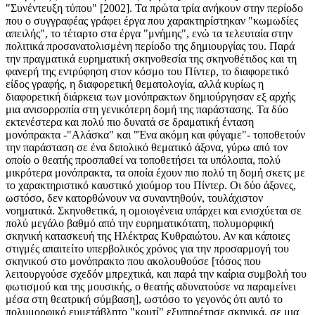
"Συνέντευξη τύπου" [2002]. Τα πρώτα τρία ανήκουν στην περίοδο
που ο συγγραφέας γράφει έργα που χαρακτηρίστηκαν "κωμωδίες
απειλής", το τέταρτο στα έργα "μνήμης", ενώ τα τελευταία στην
πολιτικά προσανατολισμένη περίοδο της δημιουργίας του. Παρά
την πραγματικά ευρηματική σκηνοθεσία της σκηνοθέτιδος και τη
φανερή της εντρύφηση στον κόσμο του Πίντερ, το διαφορετικό
είδος γραφής, η διαφορετική θεματολογία, αλλά κυρίως η
διαφορετική διάρκεια των μονόπρακτων δημιούργησαν εξ αρχής
μια ανισορροπία στη γενικότερη δομή της παράστασης. Τα δύο
εκτενέστερα και πολύ πιο δυνατά σε δραματική ένταση
μονόπρακτα -"Αλάσκα" και "Ένα ακόμη και φύγαμε"- τοποθετούν
την παράσταση σε ένα διπολικό θεματικό άξονα, γύρω από τον
οποίο ο θεατής προσπαθεί να τοποθετήσει τα υπόλοιπα, πολύ
μικρότερα μονόπρακτα, τα οποία έχουν πιο πολύ τη δομή σκετς με
το χαρακτηριστικό καυστικό χιούμορ του Πίντερ. Οι δύο άξονες,
ωστόσο, δεν κατορθώνουν να συναντηθούν, τουλάχιστον
νοηματικά. Σκηνοθετικά, η ομοιογένεια υπάρχει και ενισχύεται σε
πολύ μεγάλο βαθμό από την ευρηματικότατη, πολυμορφική
σκηνική κατασκευή της Ηλέκτρας Κυθραιώτου. Αν και κάποιες
στιγμές απαιτείτο υπερβολικός χρόνος για την προσαρμογή του
σκηνικού στο μονόπρακτο που ακολουθούσε [τόσος που
λειτουργούσε σχεδόν μπρεχτικά, και παρά την καίρια συμβολή του
φωτισμού και της μουσικής, ο θεατής αδυνατούσε να παραμείνει
μέσα στη θεατρική σύμβαση], ωστόσο το γεγονός ότι αυτό το
πολυμορφικό ευμετάβλητο "κουτί" εξυπηρέτησε σκηνικά, σε μια