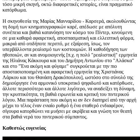
τόσο μικρή σκηνή, οκτώ διαφορετικές ιστορίες, είναι πραγματικό
κατόρθωμα.
Η σκηνοθεσία της Μαρίας Μανναρίδου - Καρσερά, ακολουθώντας
τη δομή των κινηματογραφικών καρέ, απέδωσε με απόλυτη
συνέπεια και βαθιά κατανόηση τον κόσμο του Πίντερ, κινούμενη
σε μια καθαρά αφαιρετική, αποσπασματική και ελλειπτική φόρμα,
μακριά από οτιδήποτε περιττό, με εξαίρεση, ίσως, τον
υπερβάλλοντα ρεαλισμό των κοστουμιών. Η καθοδήγηση των
ηθοποιών, αν και ανομοιογενής [π.χ. η πολύ "ρεαλιστική" ερμηνεία
της Ηλιάνας Κάκκουρα και του Δημήτρη Αντωνίου στο "Αλάσκα"
και στο "Ένα ακόμη και φύγαμε" συγκρούεται με την πιο
αποστασιοποιημένη και αφαιρετική ερμηνεία της Χριστιάνας
Λάρκου και του Θανάση Δρακόπουλου], ωστόσο στο σύνολό της
δημιούργησε ένα αρμονικό υποκριτικό ψηφιδωτό και κατόρθωσε,
άλλοτε περισσότερο και άλλοτε λιγότερο, να αναδείξει τη δύναμη,
την κρυπτικότητα, τη βαθιά ειρωνεία και κριτική του πιντερικού
λόγου. Μια παράσταση που ακόμη κι αν δεν διατηρεί από την αρχή
μέχρι το τέλος έναν ενιαίο ρυθμό ή ένα σταθερό ενδιαφέρον,
σίγουρα κατορθώνει να μυήσει με ακρίβεια και γνώση τον θεατή
στα βαθιά νερά του πιντερικού σύμπαντος.
Καθεστώς ευγενείας