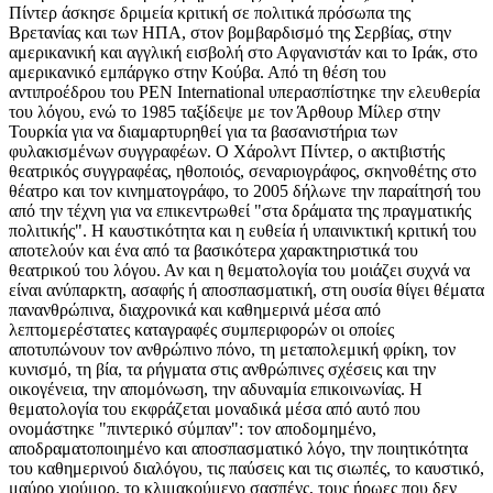
Πίντερ άσκησε δριμεία κριτική σε πολιτικά πρόσωπα της
Βρετανίας και των ΗΠΑ, στον βομβαρδισμό της Σερβίας, στην
αμερικανική και αγγλική εισβολή στο Αφγανιστάν και το Ιράκ, στο
αμερικανικό εμπάργκο στην Κούβα. Από τη θέση του
αντιπροέδρου του PEN International υπερασπίστηκε την ελευθερία
του λόγου, ενώ το 1985 ταξίδεψε με τον Άρθουρ Μίλερ στην
Τουρκία για να διαμαρτυρηθεί για τα βασανιστήρια των
φυλακισμένων συγγραφέων. Ο Χάρολντ Πίντερ, ο ακτιβιστής
θεατρικός συγγραφέας, ηθοποιός, σεναριογράφος, σκηνοθέτης στο
θέατρο και τον κινηματογράφο, το 2005 δήλωνε την παραίτησή του
από την τέχνη για να επικεντρωθεί "στα δράματα της πραγματικής
πολιτικής". Η καυστικότητα και η ευθεία ή υπαινικτική κριτική του
αποτελούν και ένα από τα βασικότερα χαρακτηριστικά του
θεατρικού του λόγου. Αν και η θεματολογία του μοιάζει συχνά να
είναι ανύπαρκτη, ασαφής ή αποσπασματική, στη ουσία θίγει θέματα
πανανθρώπινα, διαχρονικά και καθημερινά μέσα από
λεπτομερέστατες καταγραφές συμπεριφορών οι οποίες
αποτυπώνουν τον ανθρώπινο πόνο, τη μεταπολεμική φρίκη, τον
κυνισμό, τη βία, τα ρήγματα στις ανθρώπινες σχέσεις και την
οικογένεια, την απομόνωση, την αδυναμία επικοινωνίας. Η
θεματολογία του εκφράζεται μοναδικά μέσα από αυτό που
ονομάστηκε "πιντερικό σύμπαν": τον αποδομημένο,
αποδραματοποιημένο και αποσπασματικό λόγο, την ποιητικότητα
του καθημερινού διαλόγου, τις παύσεις και τις σιωπές, το καυστικό,
μαύρο χιούμορ, το κλιμακούμενο σασπένς, τους ήρωες που δεν