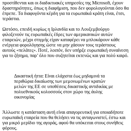
προστίθενται και οι διαδικτυακές υπηρεσίες της Microsoft, έχουν
δραστηριότητες, όπως η διαφήμιση, που δεν φορολογούνται όσο θα
έπρεπε. Τα διαφυγόντα κέρδη για τα ευρωπαϊκά κράτη είναι, έτσι,
τεράστια.
Ωστόσο, επειδή κυρίως η Ιρλανδία και το Λουξεμβούργο
φιλοξενούν τις ευρωπαϊκές έδρες των αμερικανικών αυτών
εταιρειών, μέχρι στιγμής είχαν καταφέρει να μπλοκάρουν κάθε
ενέργεια φορολόγησης ώστε να μην χάσουν τους τεράστιους
αυτούς «πελάτες». Ποτέ, λοιπόν, δεν υπήρξε ευρωπαϊκή συναίνεση
για το ζήτημα, παρ’ όλο που συζητείται εκτενώς και για πολύ καιρό.
Δικαστική ήττα: Είναι ελάχιστα έως μηδαμινά τα
περιθώρια δικαίωσης των μεμονωμένων κρατών
μελών της ΕΕ σε υποθέσεις δικαστικής αντιδικίας με
πολυεθνικούς κολοσσούς στον χώρο της άυλης
οικονομίας
Άλλωστε η κατάσταση αυτή είναι απαγορευτική για οποιαδήποτε
ευρωπαϊκή εταιρεία που θα θελήσει να τις ανταγωνιστεί, έστω και
για μικρό μερίδιο της αγοράς, αφού θα υπόκειται στους συνήθεις
φόρους.