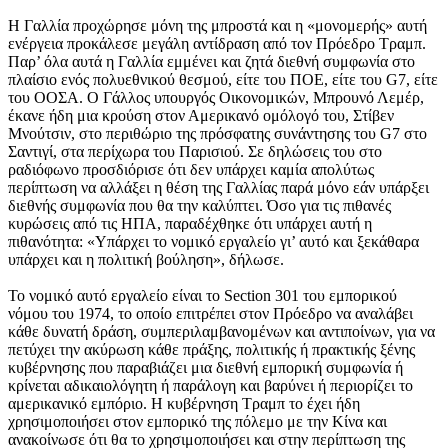
Η Γαλλία προχώρησε μόνη της μπροστά και η «μονομερής» αυτή
ενέργεια προκάλεσε μεγάλη αντίδραση από τον Πρόεδρο Τραμπ.
Παρ’ όλα αυτά η Γαλλία εμμένει και ζητά διεθνή συμφωνία στο
πλαίσιο ενός πολυεθνικού θεσμού, είτε του ΠΟΕ, είτε του G7, είτε
του ΟΟΣΑ. Ο Γάλλος υπουργός Οικονομικών, Μπρουνό Λεμέρ,
έκανε ήδη μια κρούση στον Αμερικανό ομόλογό του, Στίβεν
Μνούτσιν, στο περιθώριο της πρόσφατης συνάντησης του G7 στο
Σαντιγί, στα περίχωρα του Παρισιού. Σε δηλώσεις του στο
ραδιόφωνο προσδιόρισε ότι δεν υπάρχει καμία απολύτως
περίπτωση να αλλάξει η θέση της Γαλλίας παρά μόνο εάν υπάρξει
διεθνής συμφωνία που θα την καλύπτει. Όσο για τις πιθανές
κυρώσεις από τις ΗΠΑ, παραδέχθηκε ότι υπάρχει αυτή η
πιθανότητα: «Υπάρχει το νομικό εργαλείο γι’ αυτό και ξεκάθαρα
υπάρχει και η πολιτική βούληση», δήλωσε.
Το νομικό αυτό εργαλείο είναι το Section 301 του εμπορικού
νόμου του 1974, το οποίο επιτρέπει στον Πρόεδρο να αναλάβει
κάθε δυνατή δράση, συμπεριλαμβανομένων και αντιποίνων, για να
πετύχει την ακύρωση κάθε πράξης, πολιτικής ή πρακτικής ξένης
κυβέρνησης που παραβιάζει μια διεθνή εμπορική συμφωνία ή
κρίνεται αδικαιολόγητη ή παράλογη και βαρύνει ή περιορίζει το
αμερικανικό εμπόριο. Η κυβέρνηση Τραμπ το έχει ήδη
χρησιμοποιήσει στον εμπορικό της πόλεμο με την Κίνα και
ανακοίνωσε ότι θα το χρησιμοποιήσει και στην περίπτωση της