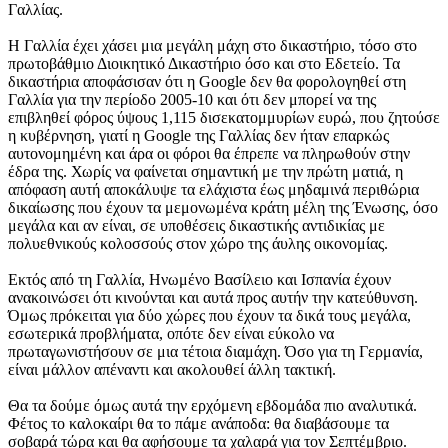
Γαλλίας.
Η Γαλλία έχει χάσει μια μεγάλη μάχη στο δικαστήριο, τόσο στο
πρωτοβάθμιο Διοικητικό Δικαστήριο όσο και στο Εδετείο. Τα
δικαστήρια αποφάσισαν ότι η Google δεν θα φορολογηθεί στη
Γαλλία για την περίοδο 2005-10 και ότι δεν μπορεί να της
επιβληθεί φόρος ύψους 1,115 δισεκατομμυρίων ευρώ, που ζητούσε
η κυβέρνηση, γιατί η Google της Γαλλίας δεν ήταν επαρκώς
αυτονομημένη και άρα οι φόροι θα έπρεπε να πληρωθούν στην
έδρα της. Χωρίς να φαίνεται σημαντική με την πρώτη ματιά, η
απόφαση αυτή αποκάλυψε τα ελάχιστα έως μηδαμινά περιθώρια
δικαίωσης που έχουν τα μεμονωμένα κράτη μέλη της Ένωσης, όσο
μεγάλα και αν είναι, σε υποθέσεις δικαστικής αντιδικίας με
πολυεθνικούς κολοσσούς στον χώρο της άυλης οικονομίας.
Εκτός από τη Γαλλία, Ηνωμένο Βασίλειο και Ισπανία έχουν
ανακοινώσει ότι κινούνται και αυτά προς αυτήν την κατεύθυνση.
Όμως πρόκειται για δύο χώρες που έχουν τα δικά τους μεγάλα,
εσωτερικά προβλήματα, οπότε δεν είναι εύκολο να
πρωταγωνιστήσουν σε μια τέτοια διαμάχη. Όσο για τη Γερμανία,
είναι μάλλον απέναντι και ακολουθεί άλλη τακτική.
Θα τα δούμε όμως αυτά την ερχόμενη εβδομάδα πιο αναλυτικά.
Φέτος το καλοκαίρι θα το πάμε ανάποδα: θα διαβάσουμε τα
σοβαρά τώρα και θα αφήσουμε τα χαλαρά για τον Σεπτέμβριο.