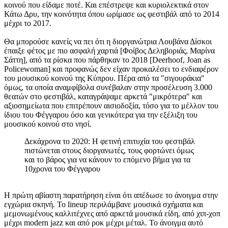
κοινού που είδαμε ποτέ. Και επέστρεψε και κυριολεκτικά στον
Κάτω Δρυ, την κοινότητα όπου ωρίμασε ως φεστιβάλ από το 2014
μέχρι το 2017.
Θα μπορούσε κανείς να πει ότι η διοργανώτρια Λουβάνα Δίσκοι
έπαιξε φέτος με πιο ασφαλή χαρτιά [Φοίβος Δεληβοριάς, Μαρίνα
Σάττη], από τα ρίσκα που πάρθηκαν το 2018 [Deerhoof, Joan as
Policewoman] και προφανώς δεν είχαν προκαλέσει το ενδιαφέρον
του μουσικού κοινού της Κύπρου. Πέρα από τα "σιγουράκια"
όμως, τα οποία αναμφίβολα συνέβαλαν στην προσέλευση 3.000
θεατών στο φεστιβάλ, καταγράψαμε αρκετά "μικρότερα" και
αξιοσημείωτα που επιτρέπουν αισιοδοξία, τόσο για το μέλλον του
ίδιου του Φέγγαρου όσο και γενικότερα για την εξέλιξη του
μουσικού κοινού στο νησί.
Δεκάχρονα το 2020: Η φετινή επιτυχία του φεστιβάλ
πιστώνεται στους διοργανωτές, τους φορτώνει όμως
και το βάρος για να κάνουν το επόμενο βήμα για τα
10χρονα του Φέγγαρου
Η πρώτη αβίαστη παρατήρηση είναι ότι απέδωσε το άνοιγμα στην
εγχώρια σκηνή. Το lineup περιλάμβανε μουσικά σχήματα και
μεμονωμένους καλλιτέχνες από αρκετά μουσικά είδη, από χιπ-χοπ
μέχρι modern jazz και από ροκ μέχρι μέταλ. Το άνοιγμα αυτό