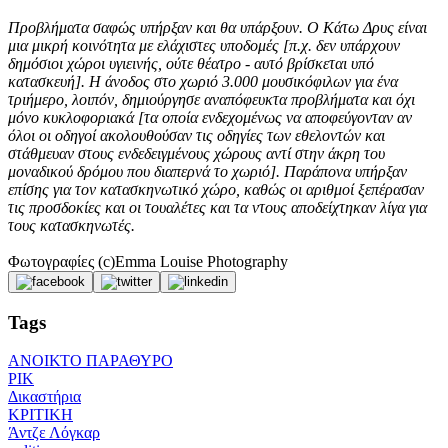
Προβλήματα σαφώς υπήρξαν και θα υπάρξουν. Ο Κάτω Δρυς είναι
μια μικρή κοινότητα με ελάχιστες υποδομές [π.χ. δεν υπάρχουν
δημόσιοι χώροι υγιεινής, ούτε θέατρο - αυτό βρίσκεται υπό
κατασκευή]. Η άνοδος στο χωριό 3.000 μουσικόφιλων για ένα
τριήμερο, λοιπόν, δημιούργησε αναπόφευκτα προβλήματα και όχι
μόνο κυκλοφοριακά [τα οποία ενδεχομένως να αποφεύγονταν αν
όλοι οι οδηγοί ακολουθούσαν τις οδηγίες των εθελοντών και
στάθμευαν στους ενδεδειγμένους χώρους αντί στην άκρη του
μοναδικού δρόμου που διαπερνά το χωριό]. Παράπονα υπήρξαν
επίσης για τον κατασκηνωτικό χώρο, καθώς οι αριθμοί ξεπέρασαν
τις προσδοκίες και οι τουαλέτες και τα ντους αποδείχτηκαν λίγα για
τους κατασκηνωτές.
Φωτογραφίες (c)Emma Louise Photography
Tags
ΑΝΟΙΚΤΟ ΠΑΡΑΘΥΡΟ
ΡΙΚ
Δικαστήρια
ΚΡΙΤΙΚΗ
Άντζε Λόγκαρ