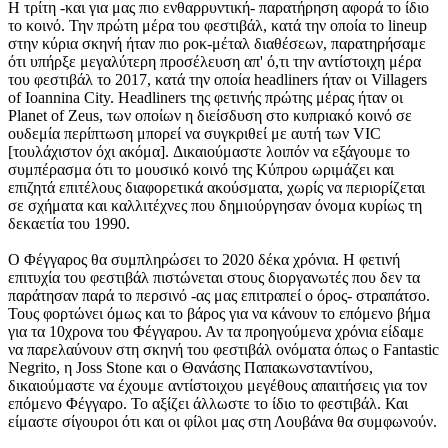
Η τρίτη -και για μας πιο ενθαρρυντική- παρατήρηση αφορά το ίδιο
το κοινό. Την πρώτη μέρα του φεστιβάλ, κατά την οποία το lineup
στην κύρια σκηνή ήταν πιο ροκ-μέταλ διαθέσεων, παρατηρήσαμε
ότι υπήρξε μεγαλύτερη προσέλευση απ' ό,τι την αντίστοιχη μέρα
του φεστιβάλ το 2017, κατά την οποία headliners ήταν οι Villagers
of Ioannina City. Headliners της φετινής πρώτης μέρας ήταν οι
Planet of Zeus, των οποίων η διείσδυση στο κυπριακό κοινό σε
ουδεμία περίπτωση μπορεί να συγκριθεί με αυτή των VIC
[τουλάχιστον όχι ακόμα]. Δικαιούμαστε λοιπόν να εξάγουμε το
συμπέρασμα ότι το μουσικό κοινό της Κύπρου ωριμάζει και
επιζητά επιτέλους διαφορετικά ακούσματα, χωρίς να περιορίζεται
σε σχήματα και καλλιτέχνες που δημιούργησαν όνομα κυρίως τη
δεκαετία του 1990.
Ο Φέγγαρος θα συμπληρώσει το 2020 δέκα χρόνια. Η φετινή
επιτυχία του φεστιβάλ πιστώνεται στους διοργανωτές που δεν τα
παράτησαν παρά το περσινό -ας μας επιτραπεί ο όρος- στραπάτσο.
Τους φορτώνει όμως και το βάρος για να κάνουν το επόμενο βήμα
για τα 10χρονα του Φέγγαρου. Αν τα προηγούμενα χρόνια είδαμε
να παρελαύνουν στη σκηνή του φεστιβάλ ονόματα όπως ο Fantastic
Negrito, η Joss Stone και ο Θανάσης Παπακωνσταντίνου,
δικαιούμαστε να έχουμε αντίστοιχου μεγέθους απαιτήσεις για τον
επόμενο Φέγγαρο. Το αξίζει άλλωστε το ίδιο το φεστιβάλ. Και
είμαστε σίγουροι ότι και οι φίλοι μας στη Λουβάνα θα συμφωνούν.