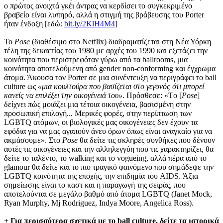
ο πρώτος ανοιχτά γκέι άντρας να κερδίσει το συγκεκριμένο
βραβείο είναι λυπηρό, αλλά η στιγμή της βράβευσης του Porter
ήταν ένδοξη [εδώ:
bit.ly/2KlH4M4
]
Το
Pose
(διαθέσιμο στο Netflix) διαδραματίζεται στη Νέα Υόρκη
τέλη της δεκαετίας του 1980 με αρχές του 1990 και εξετάζει την
κοινότητα που περιστρεφόταν γύρω από τα ballrooms, μια
κοινότητα αποτελούμενη από gender non-conforming και έγχρωμα
άτομα. Άκουσα τον Porter σε μια συνέντευξη να περιγράφει το ball
culture ως
«μια κουλτούρα που βασίζεται στο γεγονός ότι μπορεί
κανείς να επιλέξει την οικογένειά του»
. Πρόσθεσε: «Tο [
Pose
]
δείχνει πώς μοιάζει μια τέτοια οικογένεια, βασισμένη στην
προσωπική επιλογή... Μερικές φορές, στην περίπτωση των
LGBTQ ατόμων, οι βιολογικές μας οικογένειες δεν έχουν τα
εφόδια για να μας αγαπούν άνευ όρων όπως είναι αναγκαίο για να
ακμάσουμε». Στο
Pose
θα δείτε τις σκληρές συνθήκες που δένουν
αυτές τις οικογένειες και την αλληλεγγύη που τις χαρακτηρίζει, θα
δείτε το ταλέντο, το walking και το vogueing, αλλά πέρα από το
glamour θα δείτε και το πιο τραγικό φαινόμενο που σημάδεψε την
LGBTQ κοινότητα της εποχής, την επιδημία του AIDS. Άξια
σημείωσης είναι το καστ και η παραγωγή της σειράς, που
αποτελούνται σε μεγάλο βαθμό από άτομα LGBTQ (Janet Mock,
Ryan Murphy, Mj Rodriguez, Indya Moore, Angelica Ross).
+ Για περισσότερα σχετικά με το ball culture, δείτε τα ιστορικά