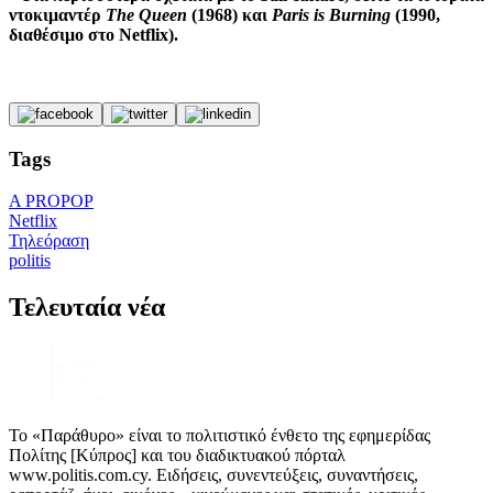
ντοκιμαντέρ
The Queen
(1968) και
Paris is Burning
(1990,
διαθέσιμο στο Netflix).
Tags
A PROPOP
Netflix
Τηλεόραση
politis
Τελευταία νέα
Το «Παράθυρο» είναι το πολιτιστικό ένθετο της εφημερίδας
Πολίτης [Κύπρος] και του διαδικτυακού πόρταλ
www.politis.com.cy. Ειδήσεις, συνεντεύξεις, συναντήσεις,