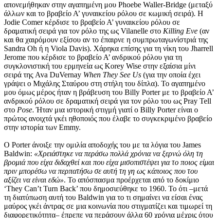
απονεμήθηκαν στην αγαπημένη μου Phoebe Waller-Bridge (μεταξύ
άλλων και το βραβείο Α’ γυναικείου ρόλου σε κωμική σειρά). H
Jodie Comer κέρδισε το βραβείο Α’ γυναικείου ρόλου σε
δραματική σειρά για τον ρόλο της ως Vilanelle στο
Killing Eve
(αν
και θα χαιρόμουν εξίσου αν το έπαιρνε η συμπρωταγωνίστριά της
Sandra Oh ή η Viola Davis). Χάρηκα επίσης για τη νίκη του Jharrell
Jerome που κέρδισε το βραβείο Α’ ανδρικού ρόλου για τη
συγκλονιστική του ερμηνεία ως Korey Wise στην εξαίσια μίνι
σειρά της Ava DuVernay
When They See Us
(για την οποία έχει
γράψει ο Μιχάλης Σταύρου στη στήλη του δίπλα). Το αγαπημένο
μου όμως μέρος ήταν η βράβευση του Billy Porter με το βραβείο Α’
ανδρικού ρόλου σε δραματική σειρά για τον ρόλο του ως Pray Tell
στο
Pose
. Ήταν μια ιστορική στιγμή γιατί ο Billy Porter είναι ο
πρώτος ανοιχτά γκέι ηθοποιός που έλαβε το συγκεκριμένο βραβείο
στην ιστορία των Emmy.
O Porter άνοιξε την ομιλία αποδοχής του με τα λόγια του James
Baldwin:
«Χρειάστηκε να περάσω πολλά χρόνια να ξερνώ όλη τη
βρομιά που είχα διδαχθεί και που είχα μισοπιστέψει για το ποιος είμαι
πριν μπορέσω να περπατήσω σε αυτή τη γη ως κάποιος που του
αξίζει να είναι εδώ»
. Το απόσπασμα προέρχεται από το δοκίμιο
‘They Can’t Turn Back’ που δημοσιεύθηκε το 1960. Το ότι –μετά
τη διατύπωση αυτή του Baldwin για το τι σημαίνει να είσαι ένας
μαύρος γκέι άντρας σε μια κοινωνία που στιγματίζει και τιμωρεί τη
διαφορετικότητα– έπρεπε να περάσουν άλλα 60 χρόνια μέχρις ότου