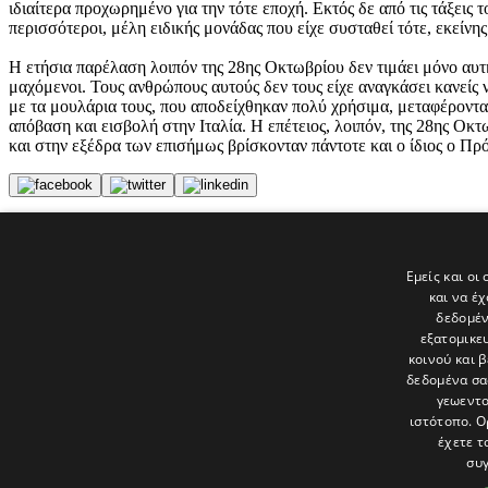
ιδιαίτερα προχωρημένο για την τότε εποχή. Εκτός δε από τις τάξεις
περισσότεροι, μέλη ειδικής μονάδας που είχε συσταθεί τότε, εκείν
H ετήσια παρέλαση λοιπόν της 28ης Οκτωβρίου δεν τιμάει μόνο αυτή
μαχόμενοι. Τους ανθρώπους αυτούς δεν τους είχε αναγκάσει κανείς
με τα μουλάρια τους, που αποδείχθηκαν πολύ χρήσιμα, μεταφέροντας
απόβαση και εισβολή στην Ιταλία. Η επέτειος, λοιπόν, της 28ης Οκτω
και στην εξέδρα των επισήμως βρίσκονταν πάντοτε και ο ίδιος ο Πρό
Tags
ΑΡΧΕΙΟ
Εμείς και οι
28η Οκτωβρίου
και να έ
Αρχιεπίσκοπος Μακάριος Γ'
δεδομέν
εξατομικε
Τελευταία νέα
κοινού και 
δεδομένα σα
γεωεντο
ιστότοπο. Ο
έχετε τ
συγ
Το «Παράθυρο» είναι το πολιτιστικό ένθετο της εφημερίδας Πολίτης 