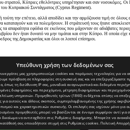
 του στρατού, Κύπριες εθελόντριες υπηρέτησαν και σαν νοσοκόμες. Οι 
ης του Κυπριακού Συντάγματος (Cyprus Regiment).
 τούτη την επέτειο, αλλά αποδίδει και την αρμόζουσα τιμή σε όλους ε
 να καταταγούν και να πολεμήσουν. Η στράτευσή τους ήτανε αποκλεισ
 τα απαραίτητα εφόδια σε εκείνους που μάχονταν σε αδιάβατες περιοχ
βρίου δεν ήταν δυνατό να μην τιμάται και στην Κύπρο. Η οποία είχε κα
εδρος της Δημοκρατίας και όλοι οι λοιποί επίσημοι.
Υπεύθυνη χρήση των δεδομένων σας
 συνεργάτες μας χρησιμοποιούμε cookies και παρόμοιες τεχνολογίες για να
χουμε πρόσβαση σε πληροφορίες στη συσκευή σας και να επεξεργαζόμαστε 
α, όπως τη διεύθυνση IP σας, μοναδικά αναγνωριστικά και δεδομένα περιήγη
υμένες διαφημίσεις και περιεχόμενο, μέτρηση διαφημίσεων και περιεχομένο
βελτίωση υπηρεσιών.
Προμηθευτές τρίτων (1860)
ενδέχεται επίσης να επεξε
ς για αυτούς και άλλους σκοπούς, συμπεριλαμβανομένης της χρήσης ακριβ
πισμού και χαρακτηριστικών συσκευής. Οι επιλογές σας ισχύουν μόνο για α
ρισμένοι προμηθευτές μπορεί να βασίζονται σε έννομο συμφέρον αντί για 
ο δικαίωμα να αντιταχθείτε στις
Ρυθμίσεις διαφήμισης
. Μπορείτε να ανακαλ
κατάθεσή σας οποιαδήποτε στιγμή στις
Ρυθμίσεις cookies
.
Πολιτική Απορρή
[Κύπρος] και του διαδικτυακού πόρταλ www.politis.com.cy. Ειδήσεις, 