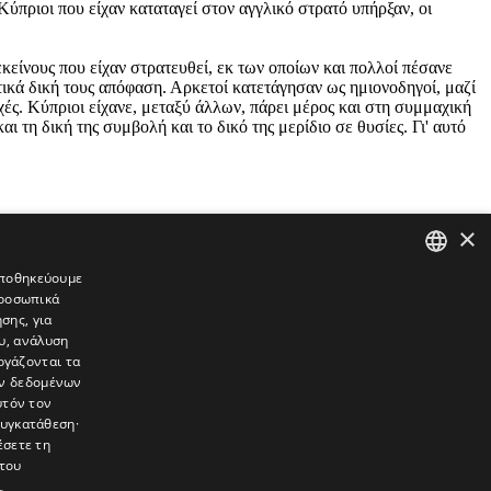
Κύπριοι που είχαν καταταγεί στον αγγλικό στρατό υπήρξαν, οι
κείνους που είχαν στρατευθεί, εκ των οποίων και πολλοί πέσανε
τικά δική τους απόφαση. Αρκετοί κατετάγησαν ως ημιονοδηγοί, μαζί
ές. Κύπριοι είχανε, μεταξύ άλλων, πάρει μέρος και στη συμμαχική
ι τη δική της συμβολή και το δικό της μερίδιο σε θυσίες. Γι' αυτό
×
 αποθηκεύουμε
προσωπικά
GREEK
σης, για
ENGLISH
υ, ανάλυση
ργάζονται τα
ών δεδομένων
υτόν τον
συγκατάθεση·
έσετε τη
του
συνεντεύξεις, συναντήσεις, ρεπορτάζ, ήχοι, εικόνες – κινούμενες