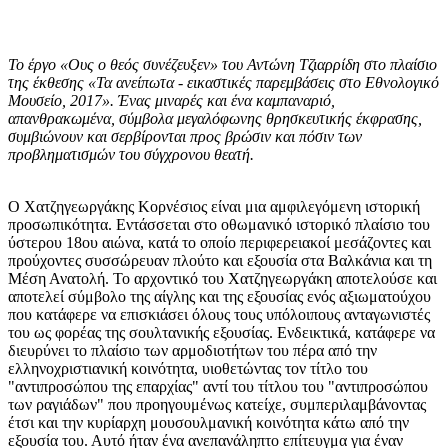
Το έργο «Ους ο θεός συνέζευξεν» του Αντώνη Τζιαρρίδη στο πλαίσιο
της έκθεσης «Τα ανείπωτα - εικαστικές παρεμβάσεις στο Εθνολογικό
Μουσείο, 2017». Ένας μιναρές και ένα καμπαναριό,
απανθρακωμένα, σύμβολα μεγαλόφωνης θρησκευτικής έκφρασης,
συμβιώνουν και σερβίρονται προς βρώσιν και πόσιν των
προβληματισμών του σύγχρονου θεατή.
Ο Χατζηγεωργάκης Κορνέσιος είναι μια αμφιλεγόμενη ιστορική
προσωπικότητα. Εντάσσεται στο οθωμανικό ιστορικό πλαίσιο του
ύστερου 18ου αιώνα, κατά το οποίο περιφερειακοί μεσάζοντες και
προύχοντες συσσώρευαν πλούτο και εξουσία στα Βαλκάνια και τη
Μέση Ανατολή. Το αρχοντικό του Χατζηγεωργάκη αποτελούσε και
αποτελεί σύμβολο της αίγλης και της εξουσίας ενός αξιωματούχου
που κατάφερε να επισκιάσει όλους τους υπόλοιπους ανταγωνιστές
του ως φορέας της σουλτανικής εξουσίας. Ενδεικτικά, κατάφερε να
διευρύνει το πλαίσιο των αρμοδιοτήτων του πέρα από την
ελληνοχριστιανική κοινότητα, υιοθετώντας τον τίτλο του
"αντιπροσώπου της επαρχίας" αντί του τίτλου του "αντιπροσώπου
των ραγιάδων" που προηγουμένως κατείχε, συμπεριλαμβάνοντας
έτσι και την κυρίαρχη μουσουλμανική κοινότητα κάτω από την
εξουσία του. Αυτό ήταν ένα ανεπανάληπτο επίτευγμα για έναν