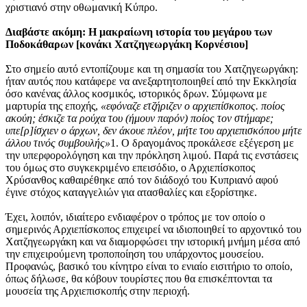
χριστιανό στην οθωμανική Κύπρο.
Διαβάστε ακόμη: Η μακραίωνη ιστορία του μεγάρου των
Ποδοκάθαρων [κονάκι Χατζηγεωργάκη Κορνέσιου]
Στο σημείο αυτό εντοπίζουμε και τη σημασία του Χατζηγεωργάκη:
ήταν αυτός που κατάφερε να ανεξαρτητοποιηθεί από την Εκκλησία
όσο κανένας άλλος κοσμικός, ιστορικός δρων. Σύμφωνα με
μαρτυρία της εποχής,
«εφόναζε ετζήριζεν ο αρχιεπίσκοπος. ποίος
ακούη; έσκιζε τα ρούχα του (ήμουν παρόν) ποίος τον στήμαρε;
υπε[ρ]ίσχιεν ο άρχων, δεν άκουε πλέον, μήτε του αρχιεπισκόπου μήτε
άλλου τινός συμβουλής»
1. Ο δραγομάνος προκάλεσε εξέγερση με
την υπερφορολόγηση και την πρόκληση λιμού. Παρά τις ενστάσεις
του όμως στο συγκεκριμένο επεισόδιο, ο Αρχιεπίσκοπος
Χρύσανθος καθαιρέθηκε από τον διάδοχό του Κυπριανό αφού
έγινε στόχος καταγγελιών για ατασθαλίες και εξορίστηκε.
Έχει, λοιπόν, ιδιαίτερο ενδιαφέρον ο τρόπος με τον οποίο ο
σημερινός Αρχιεπίσκοπος επιχειρεί να ιδιοποιηθεί το αρχοντικό του
Χατζηγεωργάκη και να διαμορφώσει την ιστορική μνήμη μέσα από
την επιχειρούμενη τροποποίηση του υπάρχοντος μουσείου.
Προφανώς, βασικό του κίνητρο είναι το ενιαίο εισιτήριο το οποίο,
όπως δήλωσε, θα κόβουν τουρίστες που θα επισκέπτονται τα
μουσεία της Αρχιεπισκοπής στην περιοχή.