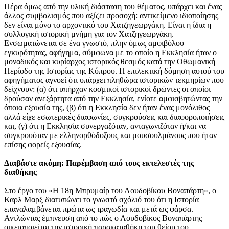
Πέρα όμως από την υλική διάσταση του θέματος, υπάρχει και ένας
άλλος συμβολισμός που αξίζει προσοχή: αντικείμενο ιδιοποίησης
δεν είναι μόνο το αρχοντικό του Χατζηγεωργάκη. Είναι η ίδια η
συλλογική ιστορική μνήμη για τον Χατζηγεωργάκη.
Ενσωματώνεται σε ένα γνωστό, πλην όμως αμφιβόλου
εγκυρότητας, αφήγημα, σύμφωνα με το οποίο η Εκκλησία ήταν ο
μοναδικός και κυρίαρχος ιστορικός θεσμός κατά την Οθωμανική
Περίοδο της Ιστορίας της Κύπρου. Η επιλεκτική δόμηση αυτού του
αφηγήματος αγνοεί ότι υπάρχει πληθώρα ιστορικών τεκμηρίων που
δείχνουν: (α) ότι υπήρχαν κοσμικοί ιστορικοί δρώντες οι οποίοι
δρούσαν ανεξάρτητα από την Εκκλησία, ενίοτε αμφισβητώντας την
όποια εξουσία της, (β) ότι η Εκκλησία δεν ήταν ένας μονόλιθος
αλλά είχε εσωτερικές διαφωνίες, συγκρούσεις και διαφοροποιήσεις
και, (γ) ότι η Εκκλησία συνεργαζόταν, ανταγωνιζόταν ή/και να
συγκρουόταν με ελληνορθόδοξους και μουσουλμάνους που ήταν
επίσης φορείς εξουσίας.
Διαβάστε ακόμη:
Παρέμβαση από τους εκτελεστές της
διαθήκης
Στο έργο του «Η 18η Μπρυμαίρ του Λουδοβίκου Βοναπάρτη», ο
Καρλ Μαρξ διατυπώνει το γνωστό σχόλιό του ότι η Ιστορία
επαναλαμβάνεται πρώτα ως τραγωδία και μετά ως φάρσα.
Αντλώντας έμπνευση από το πώς ο Λουδοβίκος Βοναπάρτης
οικειοποιείται την ιστορική παρακαταθήκη του θείου του