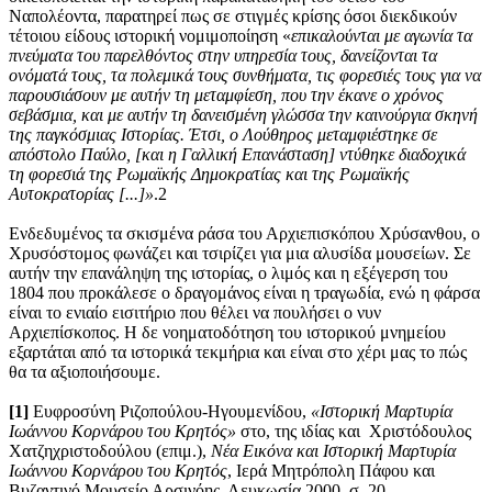
Ναπολέοντα, παρατηρεί πως σε στιγμές κρίσης όσοι διεκδικούν
τέτοιου είδους ιστορική νομιμοποίηση «
επικαλούνται με αγωνία τα
πνεύματα του παρελθόντος στην υπηρεσία τους, δανείζονται τα
ονόματά τους, τα πολεμικά τους συνθήματα, τις φορεσιές τους για να
παρουσιάσουν με αυτήν τη μεταμφίεση, που την έκανε ο χρόνος
σεβάσμια, και με αυτήν τη δανεισμένη γλώσσα την καινούργια σκηνή
της παγκόσμιας Ιστορίας. Έτσι, ο Λούθηρος μεταμφιέστηκε σε
απόστολο Παύλο, [και η Γαλλική Επανάσταση] ντύθηκε διαδοχικά
τη φορεσιά της Ρωμαϊκής Δημοκρατίας και της Ρωμαϊκής
Αυτοκρατορίας [...]»
.2
Ενδεδυμένος τα σκισμένα ράσα του Αρχιεπισκόπου Χρύσανθου, ο
Χρυσόστομος φωνάζει και τσιρίζει για μια αλυσίδα μουσείων. Σε
αυτήν την επανάληψη της ιστορίας, ο λιμός και η εξέγερση του
1804 που προκάλεσε ο δραγομάνος είναι η τραγωδία, ενώ η φάρσα
είναι το ενιαίο εισιτήριο που θέλει να πουλήσει ο νυν
Αρχιεπίσκοπος. Η δε νοηματοδότηση του ιστορικού μνημείου
εξαρτάται από τα ιστορικά τεκμήρια και είναι στο χέρι μας το πώς
θα τα αξιοποιήσουμε.
[1]
Ευφροσύνη Ριζοπούλου-Ηγουμενίδου,
«Ιστορική Μαρτυρία
Ιωάννου Κορνάρου του Κρητός»
στο, της ιδίας και Χριστόδουλος
Χατζηχριστοδούλου (επιμ.),
Νέα Εικόνα και Ιστορική Μαρτυρία
Ιωάννου Κορνάρου του Κρητός
, Ιερά Μητρόπολη Πάφου και
Βυζαντινό Μουσείο Αρσινόης, Λευκωσία 2000, σ. 20.