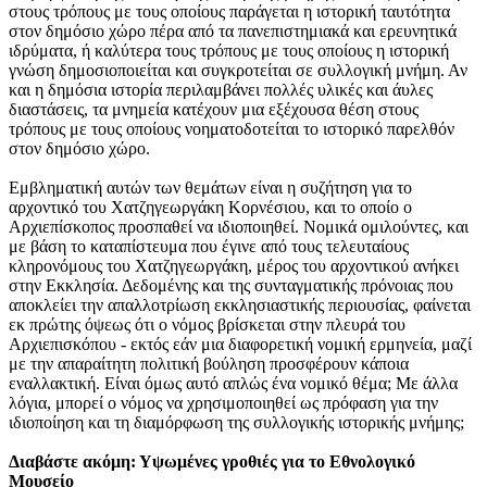
στους τρόπους με τους οποίους παράγεται η ιστορική ταυτότητα
στον δημόσιο χώρο πέρα από τα πανεπιστημιακά και ερευνητικά
ιδρύματα, ή καλύτερα τους τρόπους με τους οποίους η ιστορική
γνώση δημοσιοποιείται και συγκροτείται σε συλλογική μνήμη. Αν
και η δημόσια ιστορία περιλαμβάνει πολλές υλικές και άυλες
διαστάσεις, τα μνημεία κατέχουν μια εξέχουσα θέση στους
τρόπους με τους οποίους νοηματοδοτείται το ιστορικό παρελθόν
στον δημόσιο χώρο.
Εμβληματική αυτών των θεμάτων είναι η συζήτηση για το
αρχοντικό του Χατζηγεωργάκη Κορνέσιου, και το οποίο ο
Αρχιεπίσκοπος προσπαθεί να ιδιοποιηθεί. Νομικά ομιλούντες, και
με βάση το καταπίστευμα που έγινε από τους τελευταίους
κληρονόμους του Χατζηγεωργάκη, μέρος του αρχοντικού ανήκει
στην Εκκλησία. Δεδομένης και της συνταγματικής πρόνοιας που
αποκλείει την απαλλοτρίωση εκκλησιαστικής περιουσίας, φαίνεται
εκ πρώτης όψεως ότι ο νόμος βρίσκεται στην πλευρά του
Αρχιεπισκόπου - εκτός εάν μια διαφορετική νομική ερμηνεία, μαζί
με την απαραίτητη πολιτική βούληση προσφέρουν κάποια
εναλλακτική. Είναι όμως αυτό απλώς ένα νομικό θέμα; Με άλλα
λόγια, μπορεί ο νόμος να χρησιμοποιηθεί ως πρόφαση για την
ιδιοποίηση και τη διαμόρφωση της συλλογικής ιστορικής μνήμης;
Διαβάστε ακόμη:
Υψωμένες γροθιές για το Εθνολογικό
Μουσείο