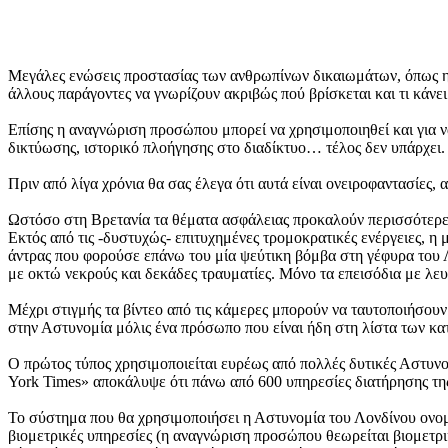
Μεγάλες ενώσεις προστασίας των ανθρωπίνων δικαιωμάτων, όπως η E
άλλους παράγοντες να γνωρίζουν ακριβώς πού βρίσκεται και τι κάνει
Επίσης η αναγνώριση προσώπου μπορεί να χρησιμοποιηθεί και για 
δικτύωσης, ιστορικό πλοήγησης στο διαδίκτυο… τέλος δεν υπάρχει.
Πριν από λίγα χρόνια θα σας έλεγα ότι αυτά είναι ονειροφαντασίες,
Ωστόσο στη Βρετανία τα θέματα ασφάλειας προκαλούν περισσότερες
Εκτός από τις -δυστυχώς- επιτυχημένες τρομοκρατικές ενέργειες, η
άντρας που φορούσε επάνω του μία ψεύτικη βόμβα στη γέφυρα του 
με οκτώ νεκρούς και δεκάδες τραυματίες. Μόνο τα επεισόδια με λε
Μέχρι στιγμής τα βίντεο από τις κάμερες μπορούν να ταυτοποιήσουν
στην Αστυνομία μόλις ένα πρόσωπο που είναι ήδη στη λίστα των κα
Ο πρώτος τύπος χρησιμοποιείται ευρέως από πολλές δυτικές Αστυν
York Times» αποκάλυψε ότι πάνω από 600 υπηρεσίες διατήρησης τη
Το σύστημα που θα χρησιμοποιήσει η Αστυνομία του Λονδίνου ονομ
βιομετρικές υπηρεσίες (η αναγνώριση προσώπου θεωρείται βιομετρικ