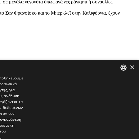
ς, σε μεγάλα γεγονότα όπως αγώνες ράγκμπι ή συναυλίες.
το Σαν Φρανσίσκο και το Μπέρκλεϊ στην Καλιφόρνια, έχουν
×
 αποθηκεύουμε
προσωπικά
GREEK
σης, για
ENGLISH
υ, ανάλυση
ργάζονται τα
ών δεδομένων
υτόν τον
συγκατάθεση·
έσετε τη
του
συνεντεύξεις, συναντήσεις, ρεπορτάζ, ήχοι, εικόνες – κινούμενες