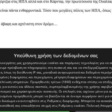
Τζόρτζια στις ΗΠΑ αλλά και στο Κάρντιφ, την πρωτεύουσα της Ουαλία
είναι πάντα ενθαρρυντικά. Τόσο που μεγάλες πόλεις των ΗΠΑ, όπως 
νω άβαφη και αχτένιστη στον δρόμο…
Υπεύθυνη χρήση των δεδομένων σας
 συνεργάτες μας χρησιμοποιούμε cookies και παρόμοιες τεχνολογίες για να
χουμε πρόσβαση σε πληροφορίες στη συσκευή σας και να επεξεργαζόμαστε 
α, όπως τη διεύθυνση IP σας, μοναδικά αναγνωριστικά και δεδομένα περιήγη
υμένες διαφημίσεις και περιεχόμενο, μέτρηση διαφημίσεων και περιεχομένο
βελτίωση υπηρεσιών.
Προμηθευτές τρίτων (1860)
ενδέχεται επίσης να επεξε
ς για αυτούς και άλλους σκοπούς, συμπεριλαμβανομένης της χρήσης ακριβ
πισμού και χαρακτηριστικών συσκευής. Οι επιλογές σας ισχύουν μόνο για α
ρισμένοι προμηθευτές μπορεί να βασίζονται σε έννομο συμφέρον αντί για 
ο δικαίωμα να αντιταχθείτε στις
Ρυθμίσεις διαφήμισης
. Μπορείτε να ανακαλ
κατάθεσή σας οποιαδήποτε στιγμή στις
Ρυθμίσεις cookies
.
Πολιτική Απορρή
[Κύπρος] και του διαδικτυακού πόρταλ www.politis.com.cy. Ειδήσεις, 