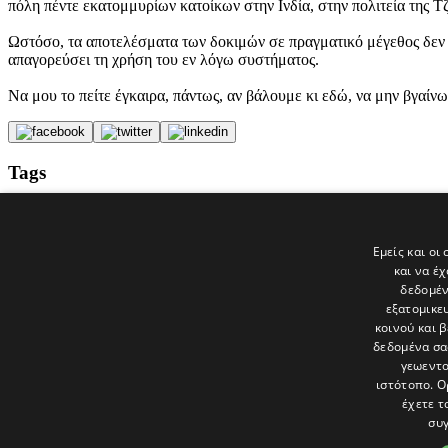
πόλη πέντε εκατομμυρίων κατοίκων στην Ινδία, στην πολιτεία της 
Ωστόσο, τα αποτελέσματα των δοκιμών σε πραγματικό μέγεθος δεν 
απαγορεύσει τη χρήση του εν λόγω συστήματος.
Να μου το πείτε έγκαιρα, πάντως, αν βάλουμε κι εδώ, να μην βγαί
Tags
SOCIAL MEDIA
Αγγλία
Παρακολούθηση
Εμείς και οι
σχέδιο ΕΣΤΙΑ
και να έ
politis
δεδομέν
εξατομικε
Τελευταία νέα
κοινού και 
δεδομένα σα
γεωεντο
ιστότοπο. Ο
έχετε τ
συγ
Το «Παράθυρο» είναι το πολιτιστικό ένθετο της εφημερίδας Πολίτης 