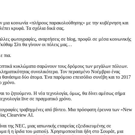
ουν μια κοινωνία «πλήρους παρακολούθησης» με την κυβέρνηση και
βλέπει κρυφά. Τα σχόλια δικά σας.
λλες φωτογραφίες, αναρτήσεις σε blog, προφίλ σε μέσα κοινωνικής
κόθαμ Σίτι θα γίνουν οι πόλεις μας…
ε πια.
ηλεοπτικά κυκλώματα σαρώνουν τους δρόμους των μεγάλων πόλεων.
 εγκληματικότητας συνολικότερα. Τον περασμένο Νοέμβριο ένας
 θανάσιμα δύο άτομα. Ένα παρόμοιο επεισόδιο συνέβη και το 2017
ο χρόνο.
αι το ζητούμενο. Η νέα τεχνολογία, όμως, θα δίνει αμέσως σήμα
εχνολογία live σε πραγματικό χρόνο.
ωτογραφίες τραβηγμένες από βίντεο. Μια πρόσφατη έρευνα των «New
ίας Clearview AI.
ίναι της NEC, μιας ιαπωνικής εταιρείας εξειδικευμένης σε
α ή η ίριδα του ματιού). Χρησιμοποιείται ήδη στο Σουράτ, μια