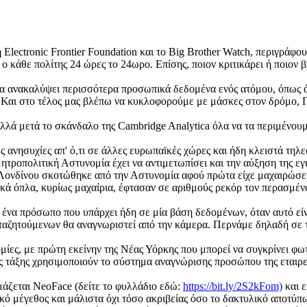
lectronic Frontier Foundation και το Big Brother Watch, περιγράφ
 ο κάθε πολίτης 24 ώρες το 24ωρο. Επίσης, ποιον κριτικάρει ή ποιον 
να ανακαλύψει περισσότερα προσωπικά δεδομένα ενός ατόμου, όπως ά
 Και στο τέλος μας βλέπω να κυκλοφορούμε με μάσκες στον δρόμο, Γ
 αλλά μετά το σκάνδαλο της Cambridge Analytica όλα να τα περιμένουμ
 ανησυχίες απ' ό,τι σε άλλες ευρωπαϊκές χώρες και ήδη κλειστά τ
 μητροπολιτική Αστυνομία έχει να αντιμετωπίσει και την αύξηση της
Λονδίνου σκοτώθηκε από την Αστυνομία αφού πρώτα είχε μαχαιρώσει
υκά όπλα, κυρίως μαχαίρια, έφτασαν σε αριθμούς ρεκόρ τον περασμέν
 ένα πρόσωπο που υπάρχει ήδη σε μία βάση δεδομένων, όταν αυτό είν
ταζητούμενων θα αναγνωριστεί από την κάμερα. Περνάμε δηλαδή σε τ
ομίες, με πρώτη εκείνην της Νέας Υόρκης που μπορεί να συγκρίνει φ
ς τάξης χρησιμοποιούν το σύστημα αναγνώρισης προσώπου της εταιρε
άζεται NeoFace (δείτε το φυλλάδιο εδώ:
https://bit.ly/2S2kFom)
και ε
ό μέγεθος και μάλιστα όχι τόσο ακριβείας όσο το δακτυλικό αποτύπωμ