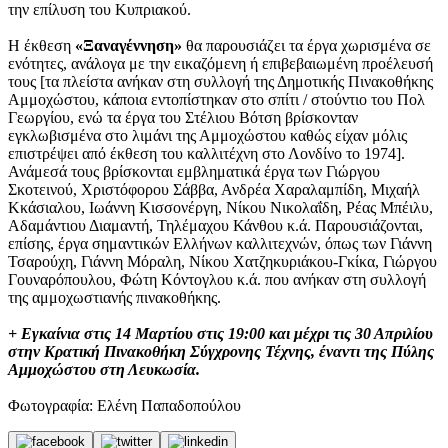
την επίλυση του Κυπριακού.
Η έκθεση
«Ξαναγέννηση»
θα παρουσιάζει τα έργα χωρισμένα σε
ενότητες, ανάλογα με την εικαζόμενη ή επιβεβαιωμένη προέλευσή
τους [τα πλείστα ανήκαν στη συλλογή της Δημοτικής Πινακοθήκης
Αμμοχώστου, κάποια εντοπίστηκαν στο σπίτι / στούντιο του Πολ
Γεωργίου, ενώ τα έργα του Στέλιου Βότση βρίσκονταν
εγκλωβισμένα στο λιμάνι της Αμμοχώστου καθώς είχαν μόλις
επιστρέψει από έκθεση του καλλιτέχνη στο Λονδίνο το 1974].
Ανάμεσά τους βρίσκονται εμβληματικά έργα των Γιώργου
Σκοτεινού, Χριστόφορου Σάββα, Ανδρέα Χαραλαμπίδη, Μιχαήλ
Κκάσιαλου, Ιωάννη Κισσονέργη, Νίκου Νικολαΐδη, Ρέας Μπέιλυ,
Αδαμάντιου Διαμαντή, Τηλέμαχου Κάνθου κ.ά. Παρουσιάζονται,
επίσης, έργα σημαντικών Ελλήνων καλλιτεχνών, όπως των Γιάννη
Τσαρούχη, Γιάννη Μόραλη, Νίκου Χατζηκυριάκου-Γκίκα, Γιώργου
Γουναρόπουλου, Φώτη Κόντογλου κ.ά. που ανήκαν στη συλλογή
της αμμοχωστιανής πινακοθήκης.
+ Εγκαίνια στις 14 Μαρτίου στις 19:00 και μέχρι τις 30 Απριλίου
στην Κρατική Πινακοθήκη Σύγχρονης Τέχνης, έναντι της Πύλης
Αμμοχώστου στη Λευκωσία.
Φωτογραφία: Ελένη Παπαδοπούλου