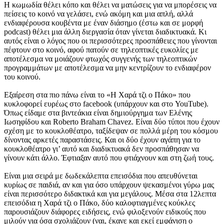
Η κωμωδία θέλει κόπο και θέλει να ματώσεις για να μπορέσεις να
πείσεις το κοινό να γελάσει, ενώ ακόμη και μια απλή, αλλά
ενδιαφέρουσα κουβέντα με έναν διάσημο (έστω και σε μορφή
podcast) θέλει μια άλλη διεργασία όταν γίνεται διαδικτυακά. Κι
αυτός είναι ο λόγος που οι περισσότερες προσπάθειες που γίνονται
πέφτουν στο κοινό, αφού πατούν σε τηλεοπτικές ευκολίες με
αποτέλεσμα να μοιάζουν φτωχός συγγενής των τηλεοπτικών
προγραμμάτων με αποτέλεσμα να μην κεντρίζουν το ενδιαφέρον
του κοινού.
Εξαίρεση στα πιο πάνω είναι το «Η Χαρά τζι ο Πάκο» που
κυκλοφορεί ευρέως στο facebook (υπάρχουν και στο YouTube).
Όπως είδαμε στα βιντεάκια είναι δημιούργημα των Ελένης
Ιωσηφίδου και Roberto Braham Chavez. Είναι δύο τύποι που έχουν
σχέση με το κουκλοθέατρο, ταξίδεψαν σε πολλά μέρη του κόσμου
δίνοντας αρκετές παραστάσεις. Και οι δύο έχουν αγάπη για το
κουκλοθέατρο γι’ αυτό και διαδικτυακά δεν προσπάθησαν να
γίνουν κάτι άλλο. Έφτιαξαν αυτό που φτιάχνουν και στη ζωή τους.
Είναι μια σειρά με δωδεκάλεπτα επεισόδια που απευθύνεται
κυρίως σε παιδιά, αν και για όσο υπάρχουν ψεκασμένοι γύρω μας
είναι περισσότερο διδακτικά και για μεγάλους. Μέσα στα 12λεπτα
επεισόδια η Χαρά τζι ο Πάκο, δύο καλοφτιαγμένες κούκλες
παρουσιάζουν διάφορες ειδήσεις, ενώ φιλοξενούν ειδικούς που
μιλούν για όσα σχολιάζουν (ναι, έκανε και εκεί εμφάνιση ο