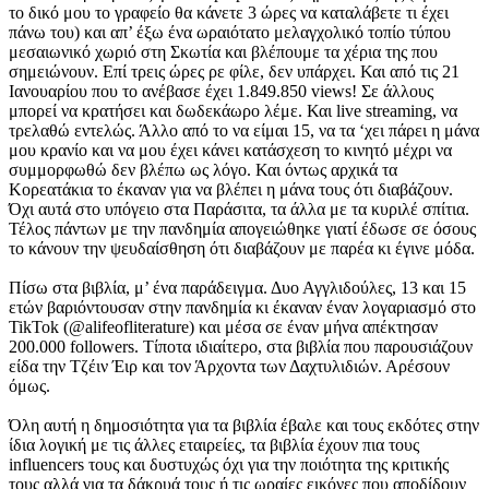
το δικό μου το γραφείο θα κάνετε 3 ώρες να καταλάβετε τι έχει
πάνω του) και απ’ έξω ένα ωραιότατο μελαγχολικό τοπίο τύπου
μεσαιωνικό χωριό στη Σκωτία και βλέπουμε τα χέρια της που
σημειώνουν. Επί τρεις ώρες ρε φίλε, δεν υπάρχει. Και από τις 21
Ιανουαρίου που το ανέβασε έχει 1.849.850 views! Σε άλλους
μπορεί να κρατήσει και δωδεκάωρο λέμε. Και live streaming, να
τρελαθώ εντελώς. Άλλο από το να είμαι 15, να τα ‘χει πάρει η μάνα
μου κρανίο και να μου έχει κάνει κατάσχεση το κινητό μέχρι να
συμμορφωθώ δεν βλέπω ως λόγο. Και όντως αρχικά τα
Κορεατάκια το έκαναν για να βλέπει η μάνα τους ότι διαβάζουν.
Όχι αυτά στο υπόγειο στα Παράσιτα, τα άλλα με τα κυριλέ σπίτια.
Τέλος πάντων με την πανδημία απογειώθηκε γιατί έδωσε σε όσους
το κάνουν την ψευδαίσθηση ότι διαβάζουν με παρέα κι έγινε μόδα.
Πίσω στα βιβλία, μ’ ένα παράδειγμα. Δυο Αγγλιδούλες, 13 και 15
ετών βαριόντουσαν στην πανδημία κι έκαναν έναν λογαριασμό στο
TikTok (@alifeofliterature) και μέσα σε έναν μήνα απέκτησαν
200.000 followers. Τίποτα ιδιαίτερο, στα βιβλία που παρουσιάζουν
είδα την Τζέιν Έιρ και τον Άρχοντα των Δαχτυλιδιών. Αρέσουν
όμως.
Όλη αυτή η δημοσιότητα για τα βιβλία έβαλε και τους εκδότες στην
ίδια λογική με τις άλλες εταιρείες, τα βιβλία έχουν πια τους
influencers τους και δυστυχώς όχι για την ποιότητα της κριτικής
τους αλλά για τα δάκρυά τους ή τις ωραίες εικόνες που αποδίδουν