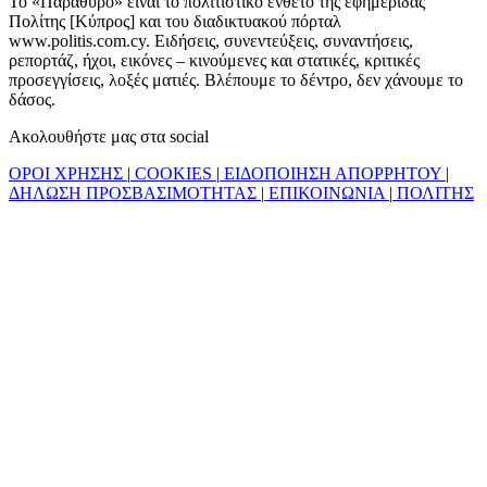
Το «Παράθυρο» είναι το πολιτιστικό ένθετο της εφημερίδας
Πολίτης [Κύπρος] και του διαδικτυακού πόρταλ
www.politis.com.cy. Ειδήσεις, συνεντεύξεις, συναντήσεις,
ρεπορτάζ, ήχοι, εικόνες – κινούμενες και στατικές, κριτικές
προσεγγίσεις, λοξές ματιές. Βλέπουμε το δέντρο, δεν χάνουμε το
δάσος.
Ακολουθήστε μας στα social
ΟΡΟΙ ΧΡΗΣΗΣ
|
COOKIES
|
ΕΙΔΟΠΟΙΗΣΗ ΑΠΟΡΡΗΤΟΥ
|
ΔΗΛΩΣΗ ΠΡΟΣΒΑΣΙΜΟΤΗΤΑΣ
|
ΕΠΙΚΟΙΝΩΝΙΑ
|
ΠΟΛΙΤΗΣ