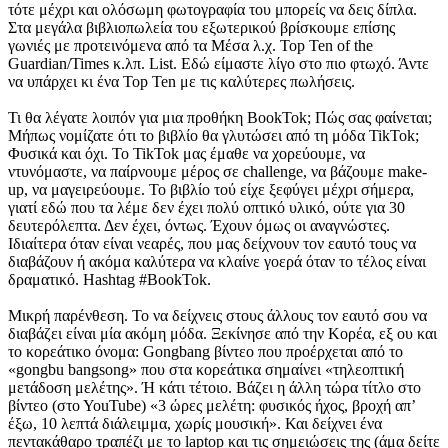
τότε μέχρι και ολόσωμη φωτογραφία του μπορείς να δεις δίπλα.
Στα μεγάλα βιβλιοπωλεία του εξωτερικού βρίσκουμε επίσης
γωνιές με προτεινόμενα από τα Μέσα λ.χ. Top Ten of the
Guardian/Times κ.λπ. List. Εδώ είμαστε λίγο στο πιο φτωχό. Άντε
να υπάρχει κι ένα Top Ten με τις καλύτερες πωλήσεις.
Τι θα λέγατε λοιπόν για μια προθήκη BookTok; Πώς σας φαίνεται;
Μήπως νομίζατε ότι το βιβλίο θα γλυτώσει από τη μόδα TikTok;
Φυσικά και όχι. Το TikTok μας έμαθε να χορεύουμε, να
ντυνόμαστε, να παίρνουμε μέρος σε challenge, να βάζουμε make-
up, να μαγειρεύουμε. Το βιβλίο τού είχε ξεφύγει μέχρι σήμερα,
γιατί εδώ που τα λέμε δεν έχει πολύ οπτικό υλικό, ούτε για 30
δευτερόλεπτα. Δεν έχει, όντως. Έχουν όμως οι αναγνώστες.
Ιδιαίτερα όταν είναι νεαρές, που μας δείχνουν τον εαυτό τους να
διαβάζουν ή ακόμα καλύτερα να κλαίνε γοερά όταν το τέλος είναι
δραματικό. Hashtag #BookTok.
Μικρή παρένθεση. Το να δείχνεις στους άλλους τον εαυτό σου να
διαβάζει είναι μία ακόμη μόδα. Ξεκίνησε από την Κορέα, εξ ου και
το κορεάτικο όνομα: Gongbang βίντεο που προέρχεται από το
«gongbu bangsong» που στα κορεάτικα σημαίνει «τηλεοπτική
μετάδοση μελέτης». Ή κάτι τέτοιο. Βάζει η άλλη τώρα τίτλο στο
βίντεο (στo YouTube) «3 ώρες μελέτη: φυσικός ήχος, βροχή απ’
έξω, 10 λεπτά διάλειμμα, χωρίς μουσική». Και δείχνει ένα
πεντακάθαρο τραπέζι με το laptop και τις σημειώσεις της (άμα δείτε