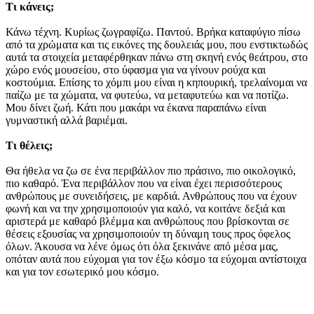
Τι κάνεις;
Κάνω τέχνη. Κυρίως ζωγραφίζω. Παντού. Βρήκα καταφύγιο πίσω
από τα χρώματα και τις εικόνες της δουλειάς μου, που ενστικτωδώς
αυτά τα στοιχεία μεταφέρθηκαν πάνω στη σκηνή ενός θεάτρου, στο
χώρο ενός μουσείου, στο ύφασμα για να γίνουν ρούχα και
κοστούμια. Επίσης το χόμπι μου είναι η κηπουρική, τρελαίνομαι να
παίζω με τα χώματα, να φυτεύω, να μεταφυτεύω και να ποτίζω.
Μου δίνει ζωή. Κάτι που μακάρι να έκανα παραπάνω είναι
γυμναστική αλλά βαριέμαι.
Τι θέλεις;
Θα ήθελα να ζω σε ένα περιβάλλον πιο πράσινο, πιο οικολογικό,
πιο καθαρό. Ένα περιβάλλον που να είναι έχει περισσότερους
ανθρώπους με συνειδήσεις, με καρδιά. Ανθρώπους που να έχουν
φωνή και να την χρησιμοποιούν για καλό, να κοιτάνε δεξιά και
αριστερά με καθαρό βλέμμα και ανθρώπους που βρίσκονται σε
θέσεις εξουσίας να χρησιμοποιούν τη δύναμη τους προς όφελος
όλων. Άκουσα να λένε όμως ότι όλα ξεκινάνε από μέσα μας,
οπόταν αυτά που εύχομαι για τον έξω κόσμο τα εύχομαι αντίστοιχα
και για τον εσωτερικό μου κόσμο.