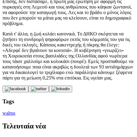
Επίσης, δεν διστάσαμε, η πρώτη μας ερώτηση με αφορμή τις
πυρκαγιές στη Λεμεσό και τους ανθρώπους που κάηκαν ζωντανοί,
να αφορούσε την καταγωγή τους. Λες και το βράδυ ο μόνος λόγος
που δεν μπορούν τα μάτια μας να κλείσουν, είναι το δημογραφικό
πρόβλημα.
Κατά τ' άλλα, η ζωή κυλάει κανονικά. Το ΔΗΚΟ σκέφτεται να
ζητήσει τη συνδρομή ψηφοφόρων εκτός του κόμματός του για τις
δικές του εκλογές. Κάποιος κακεντρεχής ή πίκρης θα έλεγε:
«Αδερφέ δεν βγαίνουν τα κουτσιά». Η κυβέρνηση «γνωρίζει»
τη Χοιροκοιτία στους βασιλιάδες της Ολλανδίας αφού νωρίτερα
τους τάισε χαλλούμι και κολοκάσι (πουρέ). Εμείς προσπαθούμε να
κατανοήσουμε ποια είναι ακριβώς η δουλειά των 93 αντιδημάρχων
για να δικαιολογεί το τριχίλιαρο ενώ παράλληλα κάνουμε ξέφρενα
πάρτι για τη μείωση 0,25% στα επιτόκια. Εις υγείαν μας.
Tags
walrus
Τελευταία νέα