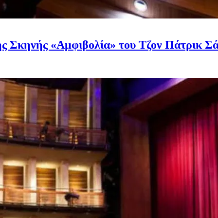
ής Σκηνής «Αμφιβολία» του Τζον Πάτρικ Σά