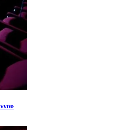
άννου