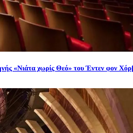
ηνής «Nιάτα χωρίς Θεό» του Έντεν φον Χόρ