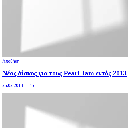
Αποθήκη
Νέος δίσκος για τους Pearl Jam εντός 2013
26.02.2013 11:45