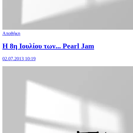
Αποθήκη
Η 8η Ιουλίου των... Pearl Jam
02.07.2013 10:19