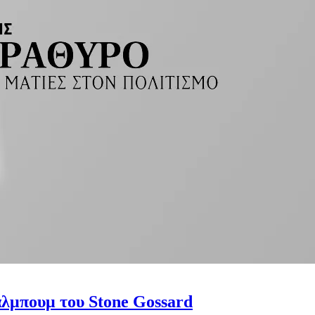
άλμπουμ του Stone Gossard