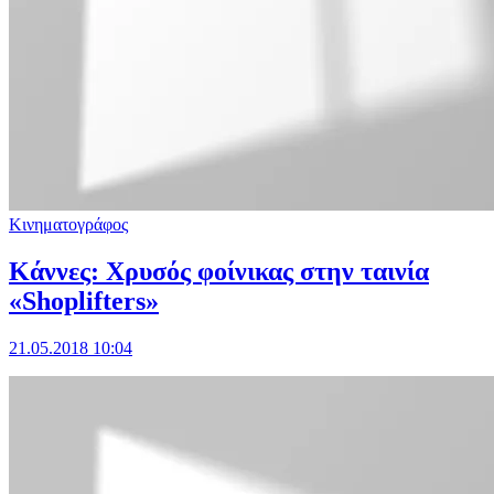
Κινηματογράφος
Κάννες: Χρυσός φοίνικας στην ταινία
«Shoplifters»
21.05.2018 10:04