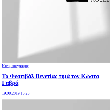
Κινηματογράφος
Το Φεστιβάλ Βενετίας τιμά τον Κώστα
Γαβρά
19.08.2019 15:25