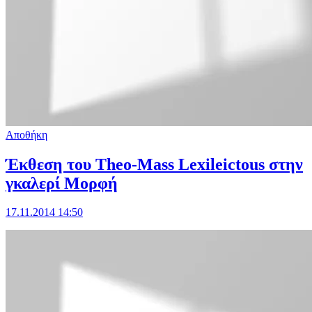
Αποθήκη
Έκθεση του Theo-Mass Lexileictous στην
γκαλερί Μορφή
17.11.2014 14:50