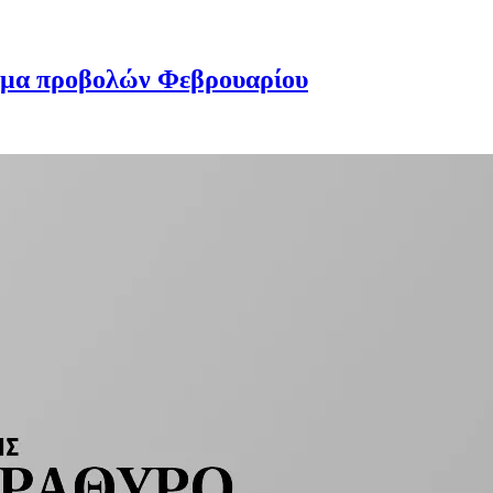
μα προβολών Φεβρουαρίου