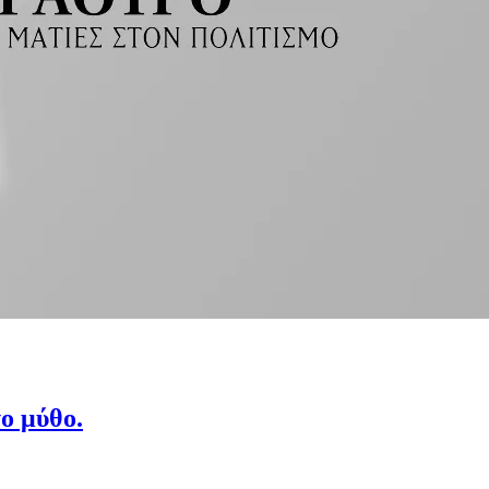
ο μύθο.