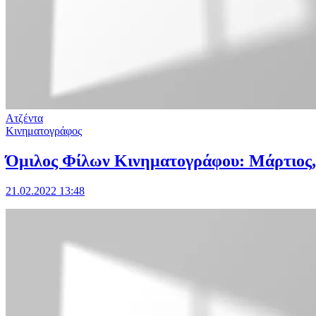
Ατζέντα
Κινηματογράφος
Όμιλος Φίλων Κινηματογράφου: Μάρτιος,
21.02.2022 13:48