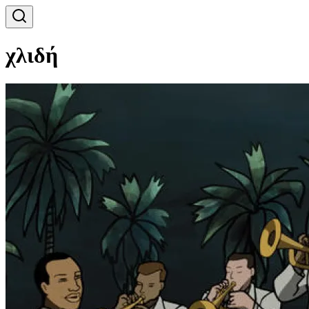
χλιδή