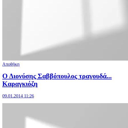
Αποθήκη
Ο Διονύσης Σαββόπουλος τραγουδά...
Καραγκιόζη
09.01.2014 11:26