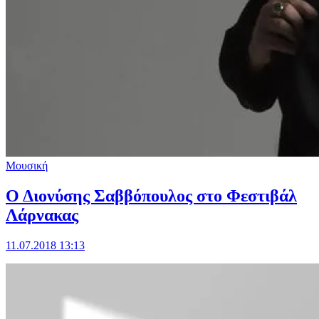
Μουσική
Ο Διονύσης Σαββόπουλος στο Φεστιβάλ
Λάρνακας
11.07.2018 13:13