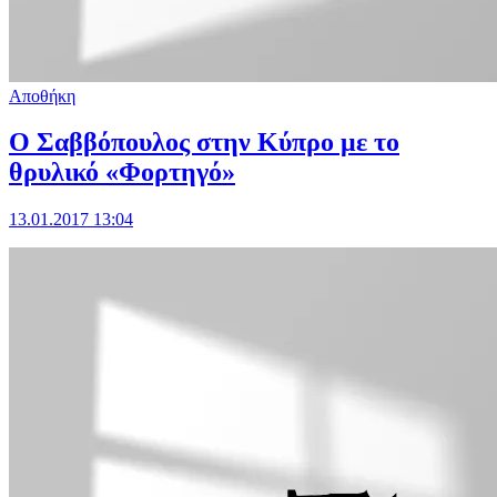
Αποθήκη
Ο Σαββόπουλος στην Κύπρο με το
θρυλικό «Φορτηγό»
13.01.2017 13:04