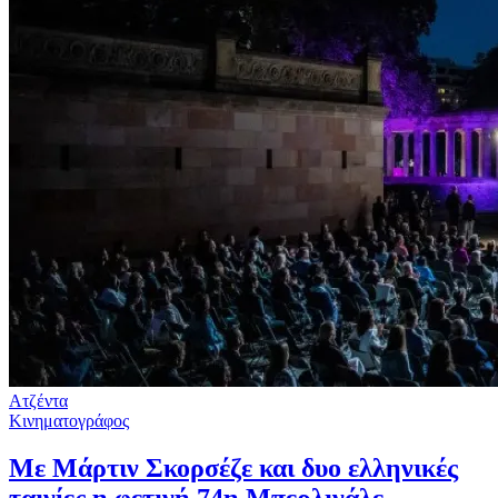
Ατζέντα
Κινηματογράφος
Με Μάρτιν Σκορσέζε και δυο ελληνικές