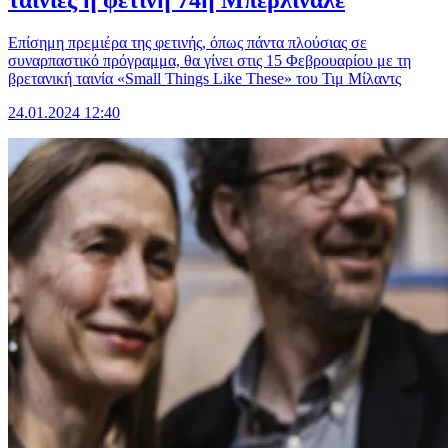
ταινίες η φετινή 74η Μπερλινάλε
Επίσημη πρεμιέρα της φετινής, όπως πάντα πλούσιας σε
συναρπαστικό πρόγραμμα, θα γίνει στις 15 Φεβρουαρίου με τη
βρετανική ταινία «Small Things Like These» του Τιμ Μίλαντς
24.01.2024 12:40