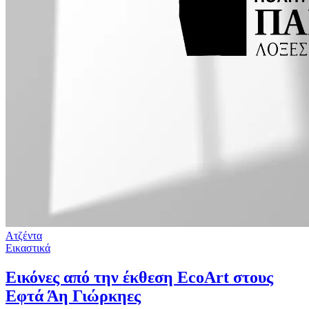
Ατζέντα
Εικαστικά
Εικόνες από την έκθεση EcoArt στους
Εφτά Άη Γιώρκηες