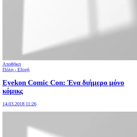
Αποθήκη
Πόλη - Εξοχή
Eyekon Comic Con: Ένα διήμερο μόνο
κόμικς
14.03.2018 11:26