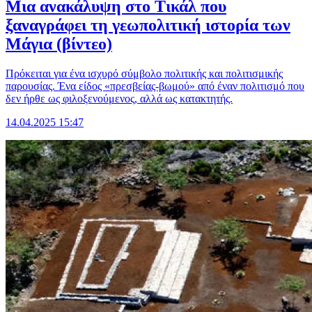
Μια ανακάλυψη στο Τικάλ που
ξαναγράφει τη γεωπολιτική ιστορία των
Μάγια (βίντεο)
Πρόκειται για ένα ισχυρό σύμβολο πολιτικής και πολιτισμικής
παρουσίας. Ένα είδος «πρεσβείας-βωμού» από έναν πολιτισμό που
δεν ήρθε ως φιλοξενούμενος, αλλά ως κατακτητής.
14.04.2025 15:47