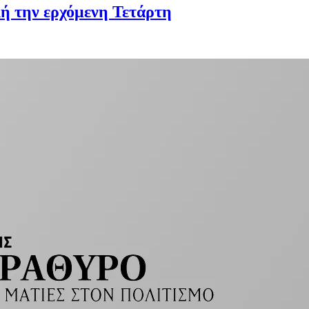
ή την ερχόμενη Τετάρτη