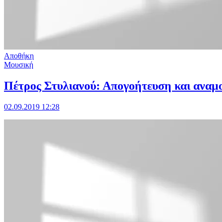
Αποθήκη
Μουσική
Πέτρος Στυλιανού: Απογοήτευση και αναμ
02.09.2019 12:28