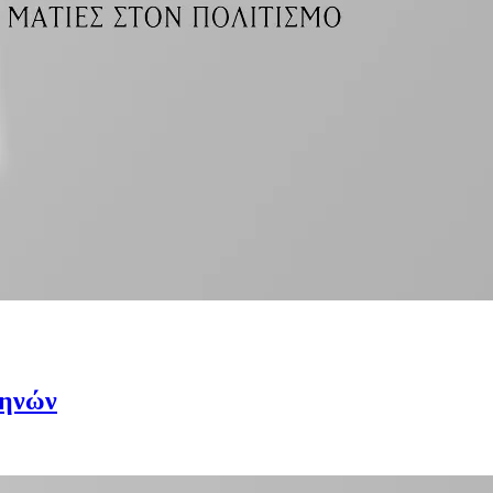
θηνών