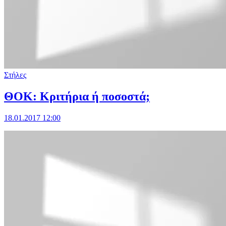
Στήλες
ΘΟΚ: Κριτήρια ή ποσοστά;
18.01.2017 12:00