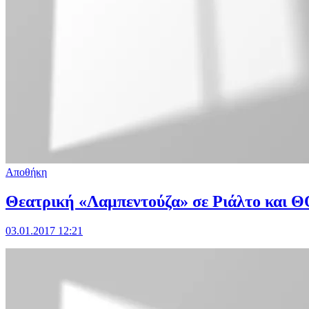
Αποθήκη
Θεατρική «Λαμπεντούζα» σε Ριάλτο και 
03.01.2017 12:21