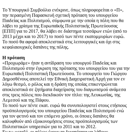
Το Υπουργικό Συμβούλιο ενέκρινε, όπως πληροφορείται ο «Π»,
την περασμένη Παρασκευή σχετική πρόταση του υπουργείου
Παιδείας και Πολιτισμού, σύμφωνα με την οποία η πόλη που θα
λάβει το χρίσμα της Ευρωπαϊκής Πολιτιστικής Πρωτεύουσας
[ΕΠΠ] για το 2017, θα λάβει σε διάστημα τεσσάρων ετών (από το
2013 μέχρι και το 2017) το ποσό των πέντε εκατομμυρίων ευρώ.
Το ποσό θα αφορά αποκλειστικά στις λειτουργικές και όχι στις
κεφαλαιουχικές δαπάνες της πόλης.
Η πρόταση
«Προχωράμε» ήταν η αντίδραση του υπουργού Παιδείας και
Πολιτισμού στην έγκριση της πρότασης του υπουργείου του για την
Ευρωπαϊκή Πολιτιστική Πρωτεύουσα. Το υπουργείο του Γιώργου
Δημοσθένους αποτελεί την Εθνική Διαχειριστική Αρχή για τον εν
λόγω θεσμό, ο ρόλος και η δράση της οποίας επικεντρώνεται
αποκλειστικά σε ζητήματα διαχείρισης του διαγωνισμού ανάμεσα
στις τρεις πόλεις που διεκδικούν τον τίτλο: της Λευκωσίας, της
Λεμεσού και της Πάφου.
Το ποσό των πέντε εκατ. ευρώ θα συνυπολογιστεί στους ετήσιους
προϋπολογισμούς του υπουργείου Παιδείας και Πολιτισμού ενώ
για τον φετινό και τον επόμενο χρόνο, οι όποιες δαπάνες θα
καλυφθούν από εξοικονομήσεις στους προϋπολογισμούς των
Πολιτιστικών υπηρεσιών για το 2011 και το 2012.
Εν τω μεταξύ, οι πόλεις έχουν τη δυνατότητα να λάβουν