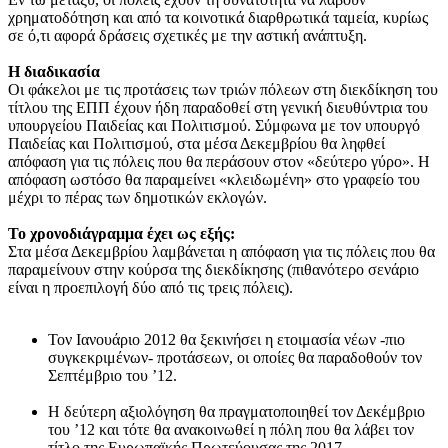
χρηματοδότηση και από τα κοινοτικά διαρθρωτικά ταμεία, κυρίως
σε ό,τι αφορά δράσεις σχετικές με την αστική ανάπτυξη.
Η διαδικασία
Οι φάκελοι με τις προτάσεις των τριών πόλεων στη διεκδίκηση του
τίτλου της ΕΠΠ έχουν ήδη παραδοθεί στη γενική διευθύντρια του
υπουργείου Παιδείας και Πολιτισμού. Σύμφωνα με τον υπουργό
Παιδείας και Πολιτισμού, στα μέσα Δεκεμβρίου θα ληφθεί
απόφαση για τις πόλεις που θα περάσουν στον «δεύτερο γύρο». Η
απόφαση ωστόσο θα παραμείνει «κλειδωμένη» στο γραφείο του
μέχρι το πέρας των δημοτικών εκλογών.
Το χρονοδιάγραμμα έχει ως εξής:
Στα μέσα Δεκεμβρίου λαμβάνεται η απόφαση για τις πόλεις που θα
παραμείνουν στην κούρσα της διεκδίκησης (πιθανότερο σενάριο
είναι η προεπιλογή δύο από τις τρεις πόλεις).
Τον Ιανουάριο 2012 θα ξεκινήσει η ετοιμασία νέων -πιο
συγκεκριμένων- προτάσεων, οι οποίες θα παραδοθούν τον
Σεπτέμβριο του ’12.
Η δεύτερη αξιολόγηση θα πραγματοποιηθεί τον Δεκέμβριο
του ’12 και τότε θα ανακοινωθεί η πόλη που θα λάβει τον
τίτλο της Ευρωπαϊκής Πρωτεύουσας της 2017.