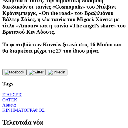
Ανάμεσα σ' αυτές, την σημαντική διάκριση
διεκδικούν οι ταινίες
«Cosmopolis»
του Ντέιβιντ
Κρόνενμπεργκ,
«On the road»
του Βραζιλιάνου
Βάλτερ Σάλες, η νέα ταινία του Μίχαελ Χάνεκε με
τίτλο
«Amour»
και η ταινία
«The angel's share»
του
Βρετανού Κεν Λόουτς.
Το φεστιβάλ των Καννών ξεκινά στις 16 Μαΐου και
θα διαρκέσει μέχρι τις 27 του ίδιου μήνα.
Tags
ΕΙΔΗΣΕΙΣ
ΟΛΤΕΚ
Λύκεια
ΚΙΝΗΜΑΤΟΓΡΑΦΟΣ
Τελευταία νέα