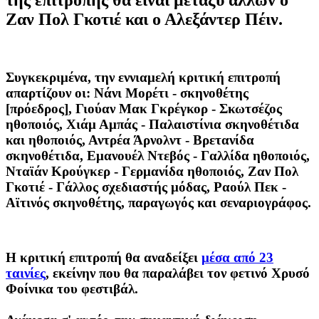
Ζαν Πολ Γκοτιέ και ο Αλεξάντερ Πέιν.
Συγκεκριμένα, την εννιαμελή κριτική επιτροπή
απαρτίζουν οι:
Νάνι Μορέτι
- σκηνοθέτης
[πρόεδρος],
Γιούαν Μακ Γκρέγκορ
- Σκωτσέζος
ηθοποιός,
Χιάμ Αμπάς
- Παλαιστίνια σκηνοθέτιδα
και ηθοποιός,
Αντρέα Άρνολντ
- Βρετανίδα
σκηνοθέτιδα,
Εμανουέλ Ντεβός
- Γαλλίδα ηθοποιός,
Νταϊάν Κρούγκερ
- Γερμανίδα ηθοποιός,
Ζαν Πολ
Γκοτιέ
- Γάλλος σχεδιαστής μόδας,
Ραούλ Πεκ
-
Αϊτινός σκηνοθέτης, παραγωγός και σεναριογράφος.
Η κριτική επιτροπή θα αναδείξει
μέσα από 23
ταινίες
, εκείνην που θα παραλάβει τον φετινό Χρυσό
Φοίνικα του φεστιβάλ.