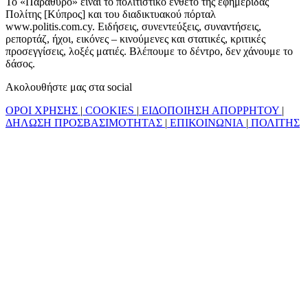
Το «Παράθυρο» είναι το πολιτιστικό ένθετο της εφημερίδας
Πολίτης [Κύπρος] και του διαδικτυακού πόρταλ
www.politis.com.cy. Ειδήσεις, συνεντεύξεις, συναντήσεις,
ρεπορτάζ, ήχοι, εικόνες – κινούμενες και στατικές, κριτικές
προσεγγίσεις, λοξές ματιές. Βλέπουμε το δέντρο, δεν χάνουμε το
δάσος.
Ακολουθήστε μας στα social
ΟΡΟΙ ΧΡΗΣΗΣ
|
COOKIES
|
ΕΙΔΟΠΟΙΗΣΗ ΑΠΟΡΡΗΤΟΥ
|
ΔΗΛΩΣΗ ΠΡΟΣΒΑΣΙΜΟΤΗΤΑΣ
|
ΕΠΙΚΟΙΝΩΝΙΑ
|
ΠΟΛΙΤΗΣ