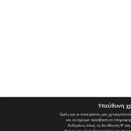
Υπεύθυνη χ
Εμείς και οι συνεργάτες μας χρησιμοποιο
και να έχουμε πρόσβαση σε πληροφορ
δεδομένα, όπως τη διεύθυνση IP σας
εξατομικευμένες διαφημίσεις και περι