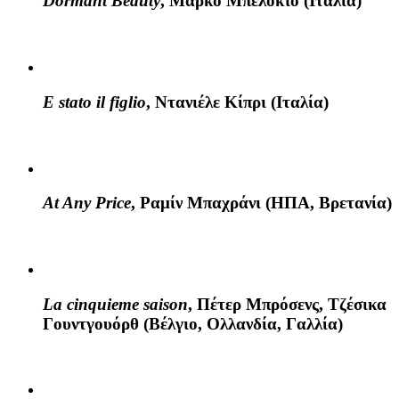
Dormant Beauty
, Μάρκο Μπελόκιο (Ιταλία)
E stato il figlio
, Ντανιέλε Κίπρι (Ιταλία)
At Any Price
, Ραμίν Μπαχράνι (ΗΠΑ, Βρετανία)
La cinquieme saison
, Πέτερ Μπρόσενς, Τζέσικα
Γουντγουόρθ (Βέλγιο, Ολλανδία, Γαλλία)