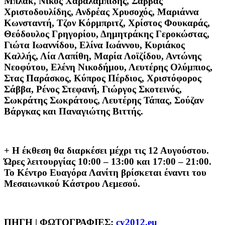
Μπλακ, Νίκος Χαραλαμπίδης, Σάββας
Χριστοδουλίδης, Ανδρέας Χρυσοχός, Μαριάννα
Κωνσταντή, Τζον Κόρμπριτζ, Χρίστος Φουκαράς,
Θεόδουλος Γρηγορίου, Δημητράκης Γεροκώστας,
Γιώτα Ιωαννίδου, Ελίνα Ιωάννου, Κυριάκος
Καλλής, Λία Λαπίθη, Μαρία Λοϊζίδου, Αντώνης
Νεοφύτου, Ελένη Νικοδήμου, Λευτέρης Ολύμπιος,
Στας Παράσκος, Κύπρος Πέρδιος, Χριστόφορος
Σάββα, Ρένος Στεφανή, Γιώργος Σκοτεινός,
Σωκράτης Σωκράτους, Λευτέρης Τάπας, Σούζαν
Βάργκας και Παναγιώτης Βιττής.
+ Η έκθεση θα διαρκέσει μέχρι τις 12 Αυγούστου.
Ώρες λειτουργίας 10:00 – 13:00 και 17:00 – 21:00.
Το Κέντρο Ευαγόρα Λανίτη βρίσκεται έναντι του
Μεσαιωνικού Κάστρου Λεμεσού.
ΠΗΓΗ | ΦΩΤΟΓΡΑΦΙΕΣ:
cy2012.eu