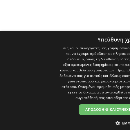
Υπεύθυνη χ
Εμείς και οι συνεργάτες μας χρησιμοποιο
και να έχουμε πρόσβαση σε πληροφορ
δεδομένα, όπως τη διεύθυνση IP σας
εξατομικευμένες διαφημίσεις και περι
κοινού και βελτίωση υπηρεσιών.
Προμηθε
δεδομένα σας για αυτούς και άλλους σκ
γεωεντοπισμού και χαρακτηριστικών 
ιστότοπο. Ορισμένοι προμηθευτές μπορε
έχετε το δικαίωμα να αντιταχθείτε 
συγκατάθεσή σας οποιαδήποτε 
ΑΠΟΔΟΧΗ 🍪 ΚΑΙ ΣΥΝΕΧΕ
ΕΜΦ