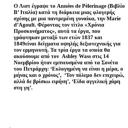
Ο Λιστ έγραψε το
Ann
é
es
de
P
è
lerinage
(Βιβλίο
Β’ Ιταλία) κατά τη διάρκεια μιας φλογερής
σχέσης με μια παντρεμένη γυναίκα, την Marie
d’Agoult. Φέροντας τον τίτλο «Χρόνια
Προσκυνήματος», αυτά τα έργα, που
γράφτηκαν μεταξύ των ετών 1837 και
1849είναι δείγματα υψηλής δεξιοτεχνικής για
τον ερμηνευτή. Τα τρία έργα τα οποία θα
ακούσουμε από τον Ashley Wass στις 14
Νοεμβρίου ήταν εμπνευσμένα από τα Σονέτα
του Πετράρχη: ‘Ευλογημένη να είναι η μέρα, ο
μήνας και ο χρόνος’, ‘Τον πόλεμο δεν επιχειρώ,
αλλά δε βρίσκω ειρήνη’, ‘Είδα αγγελική χάρη
στη γη’.