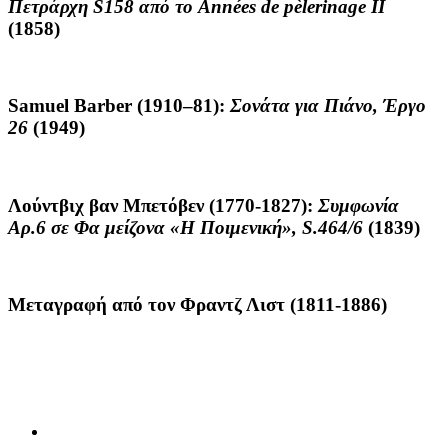
Πετράρχη
S
158 από το
Ann
é
es
de
p
è
lerinage
II
(1858)
Samuel Barber
(1910–81):
Σονάτα
για
Πιάνο
,
Έργο
26
(1949)
Λούντβιχ βαν Μπετόβεν
(1770-1827):
Συμφωνία
Αρ.6 σε Φα μείζονα «Η Ποιμενική»,
S
.464/6
(1839)
Μεταγραφή από τον
Φραντζ Λιστ
(1811-1886)