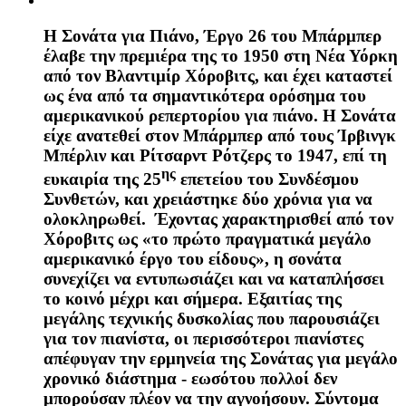
H
Σονάτα για Πιάνο, Έργο 26
του Μπάρμπερ
έλαβε την πρεμιέρα της το 1950 στη Νέα Υόρκη
από τον Βλαντιμίρ Χόροβιτς, και έχει καταστεί
ως ένα από τα σημαντικότερα ορόσημα του
αμερικανικού ρεπερτορίου για πιάνο. Η Σονάτα
είχε ανατεθεί στον Μπάρμπερ από τους Ίρβινγκ
Μπέρλιν και Ρίτσαρντ Ρότζερς το 1947, επί τη
ης
ευκαιρία της 25
επετείου του Συνδέσμου
Συνθετών, και χρειάστηκε δύο χρόνια για να
ολοκληρωθεί. Έχοντας χαρακτηρισθεί από τον
Χόροβιτς ως «το πρώτο πραγματικά μεγάλο
αμερικανικό έργο του είδους», η σονάτα
συνεχίζει να εντυπωσιάζει και να καταπλήσσει
το κοινό μέχρι και σήμερα. Εξαιτίας της
μεγάλης τεχνικής δυσκολίας που παρουσιάζει
για τον πιανίστα, οι περισσότεροι πιανίστες
απέφυγαν την ερμηνεία της Σονάτας για μεγάλο
χρονικό διάστημα - εωσότου πολλοί δεν
μπορούσαν πλέον να την αγνοήσουν. Σύντομα