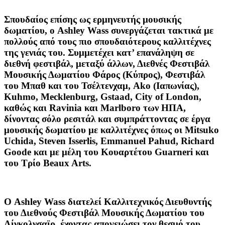
Σπουδαίος
επίσης ως ερμηνευτής μουσικής
δωματίου, ο Ashley Wass συνεργάζεται τακτικά με
πολλούς από τους πιο σπουδαιότερους καλλιτέχνες
της γενιάς του. Συμμετέχει κατ’ επανάληψη σε
διεθνή φεστιβάλ, μεταξύ άλλων, Διεθνές Φεστιβάλ
Μουσικής Δωματίου Φάρος (Κύπρος), Φεστιβάλ
του Μπαθ και του Τσέλτενχαμ, Ako (Ιαπωνίας),
Kuhmo, Mecklenburg, Gstaad, City of London,
καθώς και Ravinia και Marlboro των ΗΠΑ,
δίνοντας σόλο ρεσιτάλ και συμπράττοντας σε έργα
μουσικής δωματίου με καλλιτέχνες όπως οι Mitsuko
Uchida, Steven Isserlis, Emmanuel Pahud, Richard
Goode και με μέλη του Κουαρτέτου Guarneri και
του Τρίο Beaux Arts.
Ο Ashley Wass
διατελεί Καλλιτεχνικός Διευθυντής
του Διεθνούς Φεστιβάλ Μουσικής Δωματίου του
Λίνκολνσαϊρ, έχοντας απογειώσει τον θεσμό του