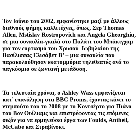
Τον Ιούνιο
του 2002, εμφανίστηκε μαζί με άλλους
διεθνούς φήμης καλλιτέχνες, όπως, Σερ Thomas
Allen, Mstislav Rostropovich και Angela Gheorghiu,
σε μια συναυλία-γκαλά στο Παλάτι του Μπάκιγχαμ
για τον εορτασμό του Χρυσού Ιωβηλαίου της
Βασίλισσας Ελισάβετ Β’ – μια συναυλία που
παρακολούθησαν εκατομμύρια τηλεθεατές ανά το
παγκόσμιο σε ζωντανή μετάδοση.
Τα τελευταία
χρόνια, ο Αshley Wass εμφανίζεται
κατ’ επανάληψη στα BBC Proms, έχοντας κάνει το
ντεμπούτο του το 2008 με το Κοντσέρτο για Πιάνο
του Βον Ουίλιαμς και επιστρέφοντας τις επόμενες
σεζόν για να ερμηνεύσει έργα των Foulds, Antheil,
McCabe και Στραβίνσκι.