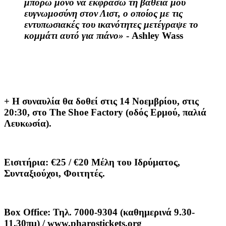
μπορώ μόνο να εκφράσω τη βαθειά μου
ευγνωμοσύνη στον Λιστ, ο οποίος με τις
εντυπωσιακές του ικανότητες μετέγραψε το
κομμάτι αυτό για πιάνο»
- Ashley Wass
+ Η συναυλία θα δοθεί στις 14 Νοεμβρίου, στις
20:30, στο The Shoe Factory (οδός Ερμού, παλιά
Λευκωσία).
Εισιτήρια: €25 / €20 Μέλη του Ιδρύματος,
Συνταξιούχοι, Φοιτητές.
Box
Office
: Τηλ. 7000-9304 (καθημερινά 9.30-
11.30πμ) /
www
.
pharostickets
.
org