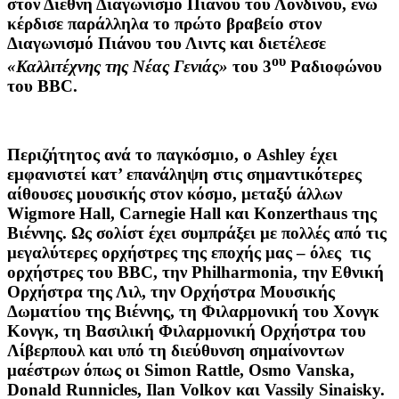
στον Διεθνή Διαγωνισμό Πιάνου του Λονδίνου, ενώ
κέρδισε παράλληλα το πρώτο βραβείο στον
Διαγωνισμό Πιάνου του Λιντς και διετέλεσε
ου
«Καλλιτέχνης της Νέας Γενιάς»
του 3
Ραδιοφώνου
του BBC.
Περιζήτητος
ανά το παγκόσμιο, ο Ashley έχει
εμφανιστεί κατ’ επανάληψη στις σημαντικότερες
αίθουσες μουσικής στον κόσμο, μεταξύ άλλων
Wigmore Hall, Carnegie Hall και Konzerthaus της
Βιέννης. Ως σολίστ έχει συμπράξει με πολλές από τις
μεγαλύτερες ορχήστρες της εποχής μας – όλες τις
ορχήστρες του BBC, την Philharmonia, την Εθνική
Ορχήστρα της Λιλ, την Ορχήστρα Μουσικής
Δωματίου της Βιέννης, τη Φιλαρμονική του Χονγκ
Κονγκ, τη Βασιλική Φιλαρμονική Ορχήστρα του
Λίβερπουλ και υπό τη διεύθυνση σημαίνοντων
μαέστρων όπως οι Simon Rattle, Osmo Vanska,
Donald Runnicles, Ilan Volkov και Vassily Sinaisky.