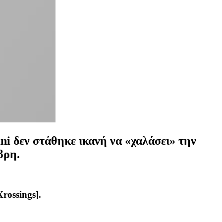
i δεν στάθηκε ικανή να «χαλάσει» την
βρη.
rossings].