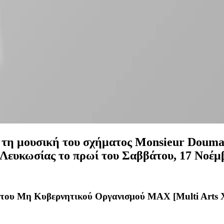
 τη μουσική του σχήματος Monsieur Douman
 Λευκωσίας το πρωί του Σαββάτου, 17 Νοέμ
του Μη Κυβερνητικού Οργανισμού ΜΑΧ [Μulti Arts X