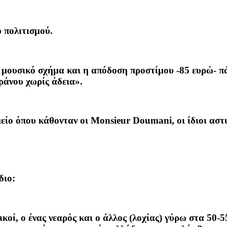
υ πολιτισμού.
α μουσικό σχήμα και η απόδοση προστίμου -85 ευρώ- πά
εράνου χωρίς άδεια».
είο όπου κάθονταν οι Monsieur Doumani, οι ίδιοι αστ
διο:
οί, ο ένας νεαρός και ο άλλος (λοχίας) γύρω στα 50-5