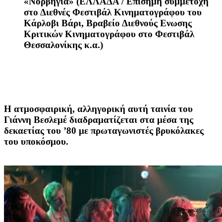
«Νορβηγία»
(EΛΛΑΔΑ / Επίσημη συμμετοχή
στο Διεθνές Φεστιβάλ Κινηματογράφου του
Κάρλοβι Βάρι, Βραβείο Διεθνούς Ενωσης
Κριτικών Κινηματογράφου στο Φεστιβάλ
Θεσσαλονίκης κ.α.)
Η ατμοσφαιρική, αλληγορική αυτή ταινία του
Γιάννη Βεσλεμέ διαδραματίζεται στα μέσα της
δεκαετίας του ’80 με πρωταγωνιστές βρυκόλακες
του υποκόσμου.