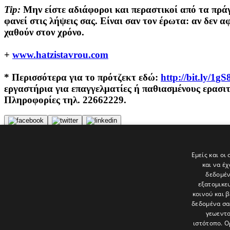
Tip:
Μην είστε αδιάφοροι και περαστικοί από τα πράγμ
φανεί στις λήψεις σας. Eίναι σαν τον έρωτα: αν δεν α
χαθούν στον χρόνο.
+
www.hatzistavrou.com
* Περισσότερα για το πρότζεκτ εδώ:
http://bit.ly/1g
εργαστήρια για επαγγελματίες ή παθιασμένους ερασ
Πληροφορίες τηλ. 22662229.
Tags
Εμείς και οι
HOTSHOT
και να έ
Φιλιππίνες
δεδομέν
εξατομικε
Τελευταία νέα
κοινού και 
δεδομένα σα
γεωεντο
ιστότοπο. Ο