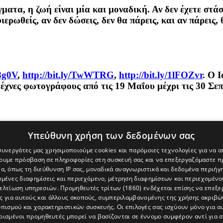
ατα, η ζωή είναι μία και μοναδική. Αν δεν έχετε στά
φιερωθείς, αν δεν δώσεις, δεν θα πάρεις, και αν πάρεις
S8g0V
,
http://bit.ly/TwWTRG
,
http://bit.ly/1lFOZvr
. Ο 
ιτέχνες φωτογράφους από τις 19 Μαΐου μέχρι τις 30 
Υπεύθυνη χρήση των δεδομένων σας
 συνεργάτες μας χρησιμοποιούμε cookies και παρόμοιες τεχνολογίες για να
χουμε πρόσβαση σε πληροφορίες στη συσκευή σας και να επεξεργαζόμαστε 
α, όπως τη διεύθυνση IP σας, μοναδικά αναγνωριστικά και δεδομένα περιήγη
υμένες διαφημίσεις και περιεχόμενο, μέτρηση διαφημίσεων και περιεχομένο
βελτίωση υπηρεσιών.
Προμηθευτές τρίτων (1860)
ενδέχεται επίσης να επεξε
ς για αυτούς και άλλους σκοπούς, συμπεριλαμβανομένης της χρήσης ακριβ
πισμού και χαρακτηριστικών συσκευής. Οι επιλογές σας ισχύουν μόνο για α
ρισμένοι προμηθευτές μπορεί να βασίζονται σε έννομο συμφέρον αντί για 