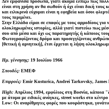
Δεν εμφάνισα πρόσωπα, γιατί ακόμα ελπίζω πως πολλ
είναι στη χρήση αν θα σωθούν ή όχι είναι δική τους
και ειλικρινά εύχομαι είναι η εφηβεία και όσοι φλερ
τους περιμένει.
Στην Ελλάδα είμαι σε επαφές με τους αρμοδίους για ν
ολοκληρωμένες ιστορίες, αλλά γιατί πιστεύω πως μέσα
σου από μέσα και όχι ως παρατηρητής ή κάποιος τουρ
Φωτογραφίζοντας δρόμο και προσεγγίζοντας ανθρώπο
[θετική ή αρνητική], έτσι έρχεται η λήψη ολοκληρωμ
Ημ. γέννησης:
19 Ιουλίου 1966
Σπουδές:
ΕΜΕΦ
Eπιρροές:
Emir Kusturica, Andrei Tarkovsky, James
High:
Απρίλιος 1994, εμφύλιος στη Βοσνία, κάποια "
με άτομα με ειδικές ανάγκες, street works στο κέντρο
Low: Οι αναρίθμητες φορές που κουράστηκα, γονάτισ