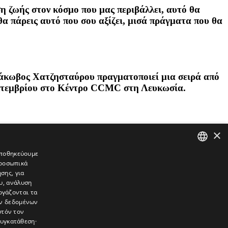
ση ζωής στον κόσμο που μας περιβάλλει, αυτό θα
, θα πάρεις αυτό που σου αξίζει, μισά πράγματα που θα
Ιάκωβος Χατζησταύρου πραγματοποιεί μια σειρά από
Σεπτεμβρίου στο Κέντρο CCMC στη Λευκωσία.
×
 αποθηκεύουμε
προσωπικά
GREEK
σης, για
ENGLISH
υ, ανάλυση
ργάζονται τα
ών δεδομένων
υτόν τον
συγκατάθεση·