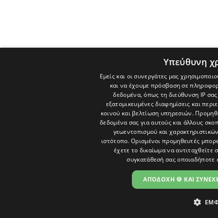
Υπεύθυνη χ
Εμείς και οι συνεργάτες μας χρησιμοποιο
και να έχουμε πρόσβαση σε πληροφορ
δεδομένα, όπως τη διεύθυνση IP σας
εξατομικευμένες διαφημίσεις και περι
κοινού και βελτίωση υπηρεσιών.
Προμηθε
δεδομένα σας για αυτούς και άλλους σκ
γεωεντοπισμού και χαρακτηριστικών 
ιστότοπο. Ορισμένοι προμηθευτές μπορε
έχετε το δικαίωμα να αντιταχθείτε 
συγκατάθεσή σας οποιαδήποτε 
ΑΠΟΔΟΧΗ 🍪 ΚΑΙ ΣΥΝΕΧΕ
ΕΜΦ