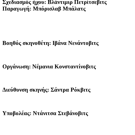
Σχεδιασμός ήχου:
Βλάντιμιρ Πετρίτσεβιτς
Παραγωγή:
Μπόρισλαβ Μπάλατς
Βοηθός σκηνοθέτη:
Ιβάνα Νενάντοβιτς
Οργάνωση:
Νέμανια Κονσταντίνοβιτς
Διεύθυνση σκηνής:
Σάντρα Ρόκβιτς
Υποβολέας:
Ντάνιτσα Στεβάνοβιτς