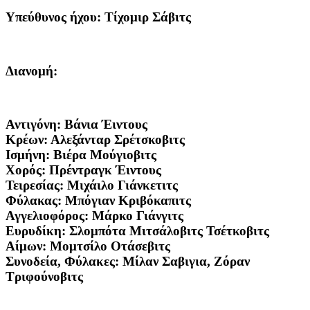
Υπεύθυνος ήχου:
Τίχομιρ Σάβιτς
Διανομή:
Αντιγόνη:
Βάνια Έιντους
Κρέων:
Αλεξάνταρ Σρέτσκοβιτς
Ισμήνη:
Βιέρα Μούγιοβιτς
Χορός:
Πρέντραγκ Έιντους
Τειρεσίας:
Μιχάιλο Γιάνκετιτς
Φύλακας:
Μπόγιαν Κριβόκαπιτς
Αγγελιοφόρος:
Μάρκο Γιάνγιτς
Ευρυδίκη:
Σλομπότα Μιτσάλοβιτς Τσέτκοβιτς
Αίμων:
Μομτσίλο Οτάσεβιτς
Συνοδεία, Φύλακες:
Μίλαν Σαβιγια, Ζόραν
Τριφούνοβιτς