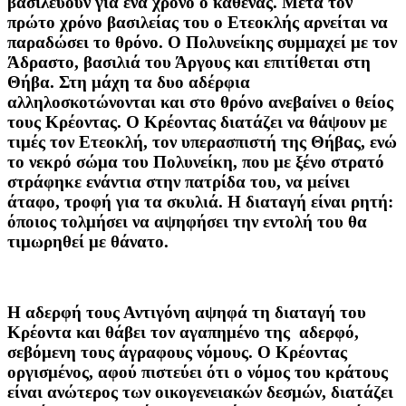
βασιλεύουν για ένα χρόνο ο καθένας. Μετά τον
πρώτο χρόνο βασιλείας του ο Ετεοκλής αρνείται να
παραδώσει το θρόνο. Ο Πολυνείκης συμμαχεί με τον
Άδραστο, βασιλιά του Άργους και επιτίθεται στη
Θήβα. Στη μάχη τα δυο αδέρφια
αλληλοσκοτώνονται και στο θρόνο ανεβαίνει ο θείος
τους Κρέοντας. Ο Κρέοντας διατάζει να θάψουν με
τιμές τον Ετεοκλή, τον υπερασπιστή της Θήβας, ενώ
το νεκρό σώμα του Πολυνείκη, που με ξένο στρατό
στράφηκε ενάντια στην πατρίδα του, να μείνει
άταφο, τροφή για τα σκυλιά. Η διαταγή είναι ρητή:
όποιος τολμήσει να αψηφήσει την εντολή του θα
τιμωρηθεί με θάνατο.
Η αδερφή τους Αντιγόνη αψηφά τη διαταγή του
Κρέοντα και θάβει τον αγαπημένο της αδερφό,
σεβόμενη τους άγραφους νόμους. Ο Κρέοντας
οργισμένος, αφού πιστεύει ότι ο νόμος του κράτους
είναι ανώτερος των οικογενειακών δεσμών, διατάζει