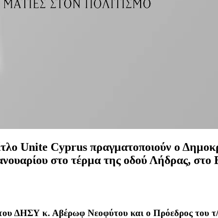
 τίτλο Unite Cyprus πραγματοποιούν ο Δημο
ανουαρίου στο τέρμα της οδού Λήδρας, στο 
 του ΔΗΣΥ κ. Αβέρωφ Νεοφύτου και ο Πρόεδρος του τ/