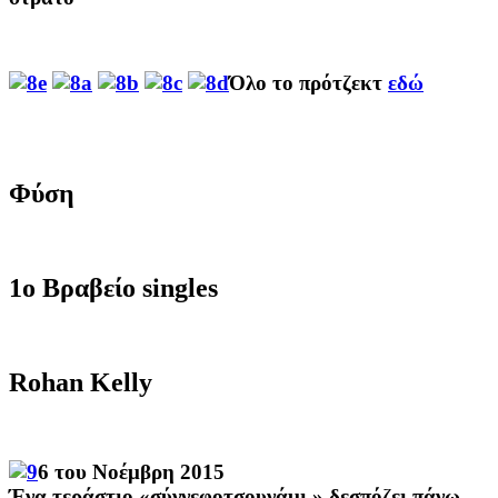
Όλο το πρότζεκτ
εδώ
Φύση
1ο Βραβείο singles
Rohan Kelly
6 του Νοέμβρη 2015
Ένα
τεράστιο
«
σύννεφοτσουνάμι »
δεσπόζει πάνω