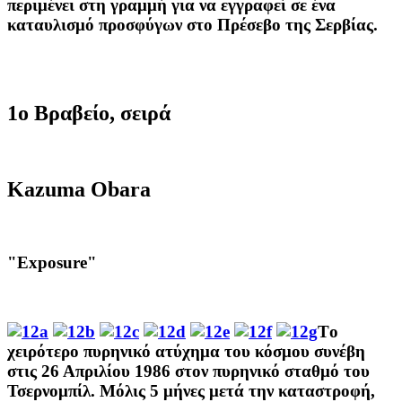
περιμένει
στη γραμμή για να
εγγραφεί
σε
ένα
καταυλισμό προσφύγων
στο Πρέσεβο
της Σερβίας.
1ο Βραβείο, σειρά
Kazuma Obara
"Exposure"
Tο
χειρότερο
πυρηνικό ατύχημα
του κόσμου
συνέβη
στις 26 Απριλίου 1986
στον πυρηνικό σταθμό
του
Τσερνομπίλ
.
Μόλις 5
μήνες μετά την καταστροφή
,