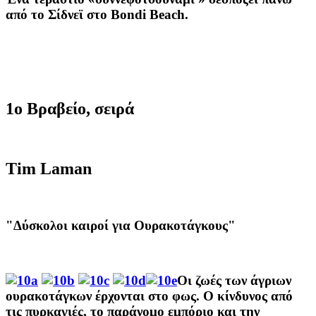
από
το Σίδνεϊ
στο
Bondi
Beach.
1ο Βραβείο, σειρά
Tim Laman
"Δύσκολοι καιροί για Ουρακοτάγκους"
Οι
ζωές
των άγριων
ουρακοτάγκων
έρχονται
στο φως
.
Ο κίνδυνος
από
τις πυρκαγιές
,
το
παράνομο εμπόριο
και την