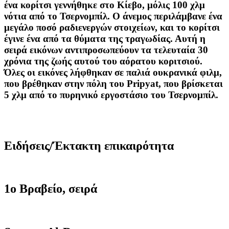
ένα κορίτσι
γεννήθηκε
στο Κίεβο,
μόλις 100
χλμ
νότια
από το Τσερνομπίλ
.
Ο άνεμος
περιλάμβανε
ένα
μεγάλο ποσό
ραδιενεργών στοιχείων
,
και
το κορίτσι
έγινε ένα από τα
θύματα
της τραγωδίας
.
Αυτή η
σειρά
εικόνων
αντιπροσωπεύουν τα
τελευταία 30
χρόνια
της
ζωής
αυτού του
αόρατου
κοριτσιού.
Όλες οι εικόνες λήφθηκαν
σε παλιά
ουκρανικά
φιλμ
,
που βρέθηκαν
στην πόλη
του
Pripyat
, που βρίσκεται
5 χλμ από το
πυρηνικό εργοστάσιο
του Τσερνομπίλ
.
Ειδήσεις/Έκτακτη επικαιρότητα
1ο Βραβείο, σειρά