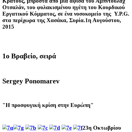
Κράτους
,
μπροστά από μια
αφίσα του
Αμπντουλάχ
Οτσαλάν
,
του
φυλακισμένου
ηγέτη
του Κουρδικού
Εργατικού Κόμματος
,
σε ένα
νοσοκομείο της
Y.P.G.
στα περίχωρα
της
Χασάκα
,
Συρία
.
1η Αυγούστου,
2015
1ο Βραβείο, σειρά
Sergey Ponomarev
"Η προσφυγική κρίση στην Ευρώπη"
23η Οκτωβρίου