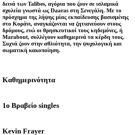
δεινά των
Talibes
,
αγόρια
που ζουν
σε
ισλαμικά
σχολεία
γνωστά ως
Daaras
στη Σενεγάλη
.
Με το
πρόσχημα
της
λήψης
μίας
εκπαίδευσης βασισμένης
στο Κοράνι
, αναγκάζονται
να ζητιανεύουν
στους
δρόμους
, ενώ οι
θρησκευτικοί τους
κηδεμόνες
,
ή
Marabout
,
συλλέγουν
καθημερινά
τα κέρδη τους
.
Συχνά
ζουν
στην αθλιότητα, την ψυχολογική και
σωματική κακοποίηση
.
Καθημερινότητα
1ο Βραβείο singles
Kevin Frayer