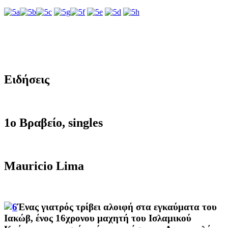
Ειδήσεις
1ο Βραβείο, singles
Mauricio Lima
Ένας γιατρός
τρίβει
αλοιφή
σ
τα
εγκαύματα
του
Ιακώβ
,
ένος
16
χρονου
μαχητή του
Ισλαμικού