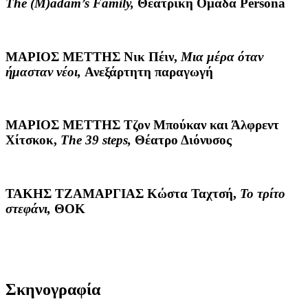
The
(
M
)
adam
’
s
Family
,
Θεατρική Ομάδα Persona
ΜΑΡΙΟΣ ΜΕΤΤΗΣ
Νικ Πέιν,
Μια μέρα όταν
ήμασταν νέοι,
Ανεξάρτητη παραγωγή
ΜΑΡΙΟΣ ΜΕΤΤΗΣ
Τζον Μπούκαν και Άλφρεντ
Χίτσκοκ,
The 39 steps,
Θέατρο Διόνυσος
ΤΑΚΗΣ ΤΖΑΜΑΡΓΙΑΣ
Κώστα Ταχτσή,
Το τρίτο
στεφάνι,
ΘΟΚ
Σκηνογραφία