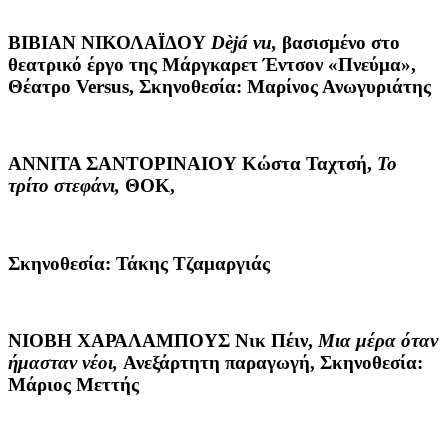
ΒΙΒΙΑΝ ΝΙΚΟΛΑΪΔΟΥ
D
è
j
á
vu
,
βασισμένο στο
θεατρικό έργο της Μάργκαρετ Έντσον «Πνεύμα»,
Θέατρο Versus, Σκηνοθεσία: Μαρίνος Ανωγυριάτης
ΑΝΝΙΤΑ ΣΑΝΤΟΡΙΝΑΙΟΥ
Κώστα Ταχτσή,
Το
τρίτο στεφάνι,
ΘΟΚ,
Σκηνοθεσία: Τάκης Τζαμαργιάς
ΝΙΟΒΗ ΧΑΡΑΛΑΜΠΟΥΣ
Νικ Πέιν,
Μια μέρα όταν
ήμασταν νέοι,
Ανεξάρτητη παραγωγή, Σκηνοθεσία:
Μάριος Μεττής