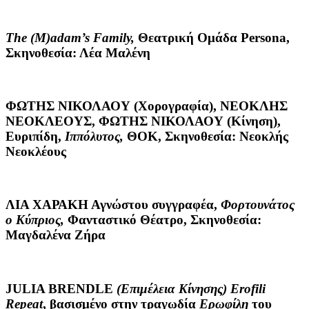
The
(
M
)
adam
’
s
Family
,
Θεατρική Ομάδα Persona,
Σκηνοθεσία: Λέα Μαλένη
ΦΩΤΗΣ ΝΙΚΟΛΑΟΥ (Χορογραφία)
,
ΝΕΟΚΛΗΣ
ΝΕΟΚΛΕΟΥΣ, ΦΩΤΗΣ ΝΙΚΟΛΑΟΥ (Κίνηση)
,
Ευριπίδη,
Ιππόλυτος,
ΘΟΚ, Σκηνοθεσία: Νεοκλής
Νεοκλέους
ΛΙΑ ΧΑΡΑΚΗ
Αγνώστου συγγραφέα,
Φορτουνάτος
ο Κύπριος,
Φανταστικό Θέατρο, Σκηνοθεσία:
Μαγδαλένα Ζήρα
JULIA
BRENDLE
(Επιμέλεια Κίνησης)
Erofili
Repeat
, βασισμένο στην τραγωδία
Ερωφίλη
του