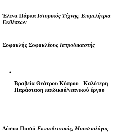
Έλενα Πάρπα
I
στορικός
T
έχνης,
E
πιμελήτρια
E
κθέσεων
Σοφοκλής Σοφοκλέους
Ιατροδικαστής
Βραβεία Θεάτρου Κύπρου - Καλύτερη
Παράσταση παιδικού/νεανικού έργου
Δέσπω Πασιά
Εκπαιδευτικός, Μουσειολόγος