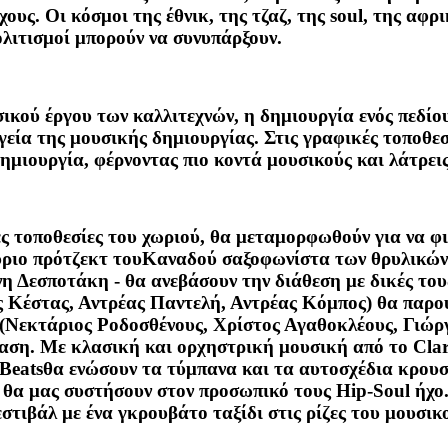
χους. Οι κόσμοι της έθνικ, της τζαζ, της soul, της α
ολιτισμοί μπορούν να συνυπάρξουν.
σικού έργου των καλλιτεχνών, η δημιουργία ενός πεδί
εία της μουσικής δημιουργίας. Στις γραφικές τοποθεσ
ημιουργία, φέρνοντας πιο κοντά μουσικούς και λάτρει
λες τοποθεσίες του χωριού, θα μεταμορφωθούν για να 
ύριο πρότζεκτ τουΚαναδού σαξοφωνίστα των θρυλικών S
 Δεσποτάκη - θα ανεβάσουν την διάθεση με δικές τους 
Κέστας, Αντρέας Παντελή, Αντρέας Κόμπος) θα παρουσ
(Νεκτάριος Ροδοσθένους, Χρίστος Αγαθοκλέους, Γιώργο
ταση. Με κλασική και ορχηστρική μουσική από το
Clar
Beats
θα ενώσουν τα τύμπανα και τα αυτοσχέδια κρουσ
θα μας συστήσουν στον προσωπικό τους Hip-Soul ήχο. 
στιβάλ με ένα γκρουβάτο ταξίδι στις ρίζες του μουσικ