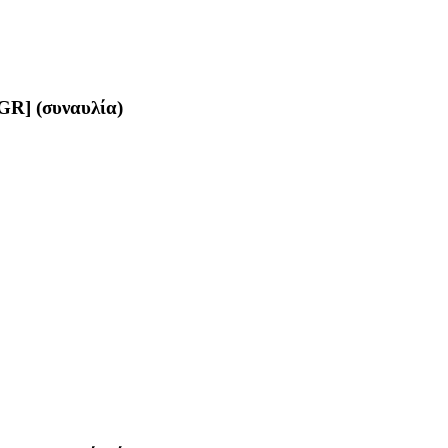
GR] (συναυλία)