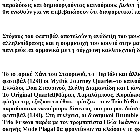
παραδόσεις και δημιουργούντας καινούριους
fusion
ή
θα ενωθούν για να επιβεβαιώσουν ότι διαφορετικοί π
Στόχους του φεστιβάλ αποτελούν η ανάδειξη του μου
αλληλεπίδρασης και η συμμετοχή του κοινού στην μαγ
παντρεύεται αρμονικά με τη σύγχρονη καλλιτεχνική δ
Το ιστορικό Χάνι του Σταυρινού, το Περβόλι και άλ
φεστιβάλ (12/8) οι
Mythic Journey Quartet
–το καινο
Ελλάδος Don Σταυρινού, Στάθη Διαμαντίδη και Γιάννη
Το
Original Quartet
(Μάριος Χαραλάμπους, Κυριάκος 
φάσμα της τζαζκαι το έθνικ πρότζεκτ των
Trio NeR
ο
παραδοσιακό νανούρισμα δίνοντάς του μια ροκ διάσ
φεστιβάλ (13/8). Στη συνέχεια, οι δυναμικοί
Drumble 
Trio Frisson
παρέα με τον τρομπετίστα Ηλία Ιωάννου 
σκηνής
Mode Plagal
θα φροντίσουν να κλείσουν το φε