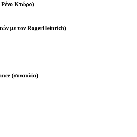
ν Ρένο Κτώρο)
τών με τον RogerHeinrich)
ance
(συναυλία)