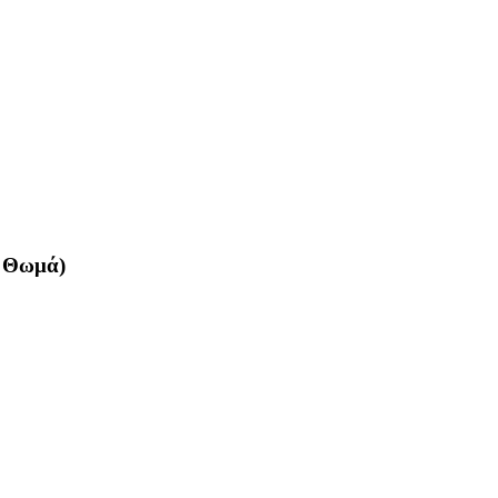
α Θωμά)