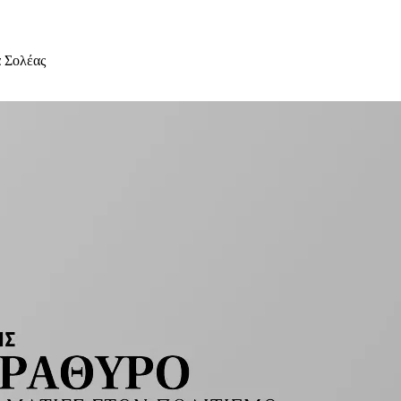
 Σολέας