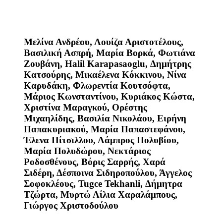
Μελίνα Ανδρέου, Λουίζα Αριστοτέλους,
Βασιλική Ασπρή, Μαρία Βορκά, Φωτιάνα
Ζουβάνη, Halil Karapasaoglu, Δημήτρης
Κατσούρης, Μικαέλενα Κόκκινου, Νίνα
Καρυδάκη, Φλωρεντία Κουτσόφτα,
Μάριος Κωνσταντίνου, Κυριάκος Κώστα,
Χριστίνα Μαραγκού, Ορέστης
Μιχαηλίδης, Βασιλία Νικολάου, Ειρήνη
Παπακυριακού, Μαρία Παπαστεφάνου,
Έλενα Πίτσιλλου, Λάμπρος Πολυβίου,
Μαρία Πολυδώρου, Νεκτάριος
Ροδοσθένους, Βόρις Σαρρής, Χαρά
Σιδέρη, Δέσποινα Σιδηροπούλου, Άγγελος
Σοφοκλέους, Tugce Tekhanli, Δήμητρα
Τζώρτα, Μυρτώ Λίλια Χαραλάμπους,
Γιώργος Χριστοδούλου