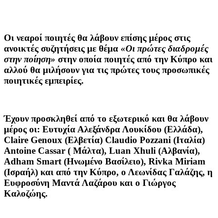
Οι νεαροί ποιητές θα λάβουν επίσης μέρος στις
ανοικτές συζητήσεις με θέμα
«Οι πρώτες διαδρομές
στην ποίηση»
στην οποία ποιητές από την Κύπρο και
αλλού θα μιλήσουν για τις πρώτες τους προσωπικές
ποιητικές εμπειρίες.
Έχουν προσκληθεί από το εξωτερικό και θα λάβουν
μέρος οι:
Ευτυχία Αλεξάνδρα Λουκίδου
(Ελλάδα),
Claire Genoux
(Ελβετία)
Claudio Pozzani
(Ιταλία)
Antoine Cassar
( Μάλτα),
Luan Xhuli
(Αλβανία),
Adham Smart
(Hνωμένο Βασίλειο),
Rivka Miriam
(Iσραήλ) και από την Κύπρο, ο
Λεωνίδας Γαλάζης
, η
Ευφροσύνη Μαντά Λαζάρου
και ο
Γιώργος
Καλοζώης
.